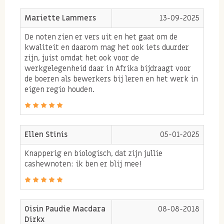
slechte cholesterol kan verminderen. Gezonde
Mariette Lammers
13-09-2025
vetzuren uit noten zoals cashewnoten zijn
De noten zien er vers uit en het gaat om de
tevens noodzakelijk voor het blijven aanmaken
kwaliteit en daarom mag het ook iets duurder
van voldoende lichaamseigen hormonen. Daarbij
zijn, juist omdat het ook voor de
werkgelegenheid daar in Afrika bijdraagt voor
zijn gezonde vetzuren niet dikmaken zoals altijd
de boeren als bewerkers bij leren en het werk in
gedacht werd maar juist erg gezond als je op
eigen regio houden.
gezonde voeding let en graag een gezonde
levensstijl wilt.
Biologische cashewnoten bevatten een
Ellen Stinis
05-01-2025
aanzienlijk gehalte aan het belangrijke
Knapperig en biologisch, dat zijn jullie
mineraal selenium. Selenium is ook wel een
cashewnoten: ik ben er blij mee!
anti-oxidant wat helpt om vitamine E beter op
te nemen en vrije radicalen te neutraliseren.
Biologische cashewnoten worden op biologische
Oisin Paudie Macdara
08-08-2018
Dirkx
grond verbouwd.