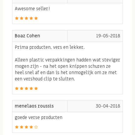
Awesome seller!
Cashewnoten recepten
Op zoek naar inspiratie om de biologische
cashewnoten in te verwerken? Onze favoriete gezonde
Boaz Cohen
19-05-2018
cashewnoten recepten zijn absoluut het proberen
Prima producten, vers en lekker.
waard!
Alleen plastic verpakkingen hadden wat steviger
Cashewnotencake met sinaasappel
mogen zijn - na het open knippen schuren ze
heel snel af en dan is het onmogelijk om ze met
Cashewnotenrosti met sesamzaad en groente
een vershoud clip te sluiten.
Allergenen:
menelaos roussis
30-04-2018
Kan TARWE, HAVER, andere NOTEN, PINDA'S en SESAM bevatten.
goede verse producten