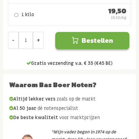
19,50
1 kilo
19,50/kg
Bestellen
Gratis verzending v.a. € 35 (€45 BE)
Waarom Bas Boer Noten?
Altijd lekker vers
zoals op de markt
Al 50 jaar
dé notenspecialist
De beste kwaliteit
voor marktprijzen
“Mijn vader begon in 1974 op de