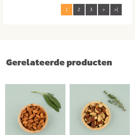
1
2
3
>
>|
Gerelateerde producten