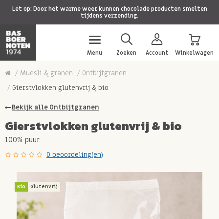
Let op: Door het warme weer kunnen chocolade producten smelten
tijdens verzending.
Menu
Zoeken
Account
Winkelwagen
Muesli & granen
Ontbijtgranen
Gierstvlokken glutenvrij & bio
Bekijk alle Ontbijtgranen
Gierstvlokken glutenvrij & bio
100% puur
0 beoordeling(en)
Bio
Glutenvrij