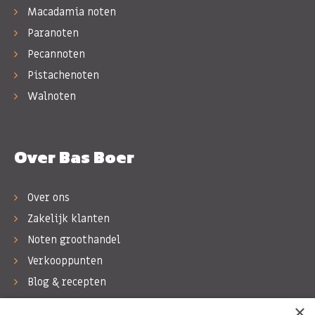
Macadamia noten
Paranoten
Pecannoten
Pistachenoten
Walnoten
Over Bas Boer
Over ons
Zakelijk klanten
Noten groothandel
Verkooppunten
Blog & recepten
Werken bij Bas Boer Noten
×