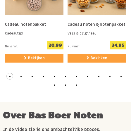
Cadeau tips
Cadeau notenpakket
Cadeau noten & notenpakket
Cadeautip!
Vers & origineel
Ben je op zoek naar een kleiner of voordeliger cadeau?
20,99
34,95
Dan zijn ook onderstaande pakketten leuk om te
Nu vanaf:
Nu vanaf:
geven!
Bekijken
Bekijken
Cadeau noten pakket
Cadeau notenpakket in houten kistje
Over Bas Boer Noten
In de video zie je ons ambachtelijke proces.