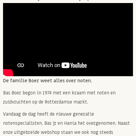
De familie Boer weet alles over noten.
Bas Boer begon in 1974 met een kraam met noten en
zuidvruchten op de Rotterdamse markt.
Vandaag de dag heeft de nieuwe generatie
notenspecialisten, Bas jr en Hania het overgenomen. Naast
onze uitgebreide webshop staan we ook nog steeds