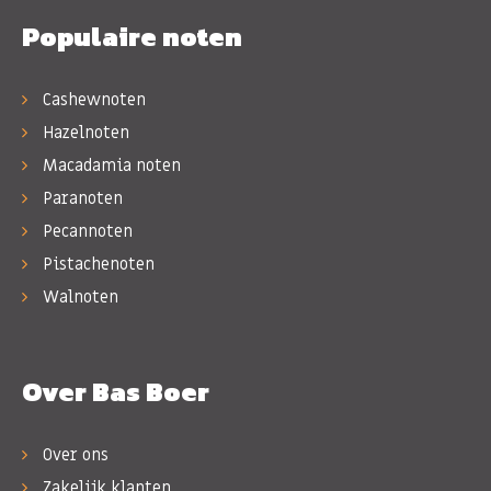
Populaire noten
Cashewnoten
Hazelnoten
Macadamia noten
Paranoten
Pecannoten
Pistachenoten
Walnoten
Over Bas Boer
Over ons
Zakelijk klanten