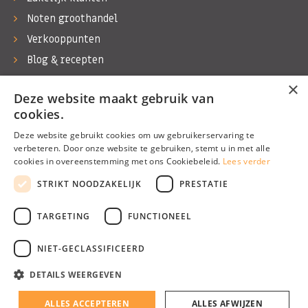
Noten groothandel
Verkooppunten
Blog & recepten
Werken bij Bas Boer Noten
×
Deze website maakt gebruik van
Contact
cookies.
Deze website gebruikt cookies om uw gebruikerservaring te
verbeteren. Door onze website te gebruiken, stemt u in met alle
cookies in overeenstemming met ons Cookiebeleid.
Lees verder
©1974 - 2026 Bas Boer Noten
STRIKT NOODZAKELIJK
PRESTATIE
Alle rechten voorbehouden
TARGETING
FUNCTIONEEL
NIET-GECLASSIFICEERD
DETAILS WEERGEVEN
Algemene voorwaarden
Privacy Policy
ALLES ACCEPTEREN
ALLES AFWIJZEN