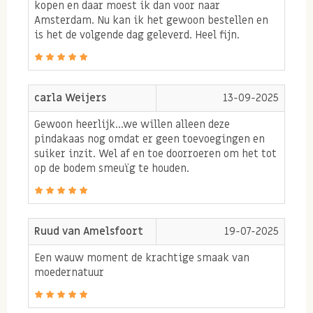
kopen en daar moest ik dan voor naar
lang genoeg waardoor de pinda's vaak rauwer
Amsterdam. Nu kan ik het gewoon bestellen en
zijn en niet de volledige smaak naar buiten kan
is het de volgende dag geleverd. Heel fijn.
komen. Juist lang genoeg branden zorgt voor een
authentieke en intense pindakaas.
De tijd geven, net als met koken alles wat je de
carla Weijers
13-09-2025
tijd geeft komt er net even wat lekkerder uit.
Gewoon heerlijk...we willen alleen deze
Dit doen wij dus ook na het branden zonder
pindakaas nog omdat er geen toevoegingen en
foefjes en kunstmatige trucjes. Hierdoor blijft
suiker inzit. Wel af en toe doorroeren om het tot
op de bodem smeuïg te houden.
de heerlijke smaak in de pinda's behouden wat
de pindakaas weer ten goede komt.
We voegen verder niks toe, zo proef je zelf hoe
Ruud van Amelsfoort
19-07-2025
lekker de bas boer noten pindakaas is
Een wauw moment de krachtige smaak van
moedernatuur
Hoe maken wij onze pindakaas