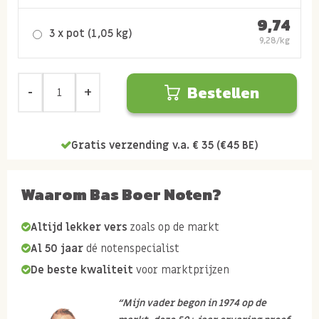
9,74
3 x pot (1,05 kg)
9,28/kg
Bestellen
Gratis verzending v.a. € 35 (€45 BE)
Waarom Bas Boer Noten?
Altijd lekker vers
zoals op de markt
Al 50 jaar
dé notenspecialist
De beste kwaliteit
voor marktprijzen
“Mijn vader begon in 1974 op de