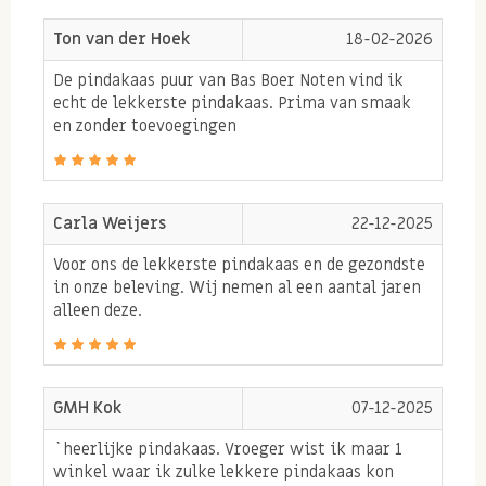
onzin!
Ton van der Hoek
18-02-2026
3x redenen waarom onze
De pindakaas puur van Bas Boer Noten vind ik
pindakaas puur zo lekker is
echt de lekkerste pindakaas. Prima van smaak
en zonder toevoegingen
Wij verwerken alleen de a-kwaliteit pinda's
met vlies. Deze hebben van nature meer smaak
dan vaak gebruikte split pinda's, Argentijnse
Carla Weijers
22-12-2025
pinda's of Chinese pinda's. Door hier al te kiezen
Voor ons de lekkerste pindakaas en de gezondste
voor een betere grondstof krijg je een beter
in onze beleving. Wij nemen al een aantal jaren
pindakaas product!
alleen deze.
Wij branden de pinda's vers in onze eigen ovens
in pure pinda-olie. Hierdoor komt er meer
smaak na het branden naar voren dan wanneer
GMH Kok
07-12-2025
deze enkel met lucht en zonnebloemolie worden
`heerlijke pindakaas. Vroeger wist ik maar 1
geroosterd. Dit verhit de pinda's meestal niet
winkel waar ik zulke lekkere pindakaas kon