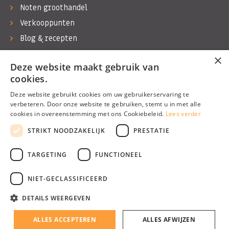
Noten groothandel
Verkooppunten
Blog & recepten
Werken bij Bas Boer Noten
×
Deze website maakt gebruik van
Contact
cookies.
Deze website gebruikt cookies om uw gebruikerservaring te
verbeteren. Door onze website te gebruiken, stemt u in met alle
cookies in overeenstemming met ons Cookiebeleid.
Lees verder
©1974 - 2026 Bas Boer Noten
STRIKT NOODZAKELIJK
PRESTATIE
Alle rechten voorbehouden
TARGETING
FUNCTIONEEL
NIET-GECLASSIFICEERD
DETAILS WEERGEVEN
Algemene voorwaarden
Privacy Policy
ALLES ACCEPTEREN
ALLES AFWIJZEN