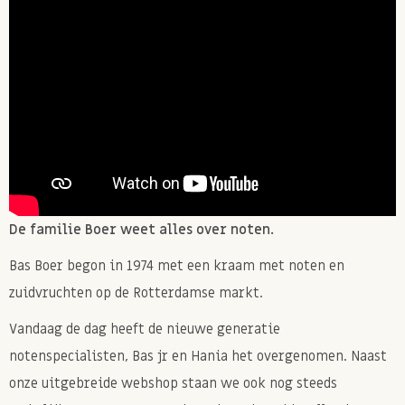
Allergie informatie
Bevat PINDA'S.
Kan mogelijk sporen bevatten van andere NOTEN
.
De familie Boer weet alles over noten.
Bas Boer begon in 1974 met een kraam met noten en
zuidvruchten op de Rotterdamse markt.
Vandaag de dag heeft de nieuwe generatie
notenspecialisten, Bas jr en Hania het overgenomen. Naast
onze uitgebreide webshop staan we ook nog steeds