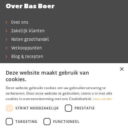
Over Bas Boer
Over ons
Zakelijk klanten
Noten groothandel
Verkooppunten
Blog & recepten
Werken bij Bas Boer Noten
×
Deze website maakt gebruik van
Contact
cookies.
Deze website gebruikt cookies om uw gebruikerservaring te
verbeteren. Door onze website te gebruiken, stemt u in met alle
cookies in overeenstemming met ons Cookiebeleid.
Lees verder
©1974 - 2026 Bas Boer Noten
STRIKT NOODZAKELIJK
PRESTATIE
Alle rechten voorbehouden
TARGETING
FUNCTIONEEL