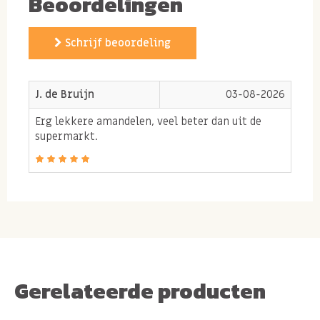
Beoordelingen
controleren en zo minder afhankelijk worden van een
lange afstand wanneer de amandelen bijvoorbeeld alleen
Schrijf beoordeling
uit Amerika komen
. Door samen te werken met telers in
Europa, zoals onze Spaanse amandelboeren, hebben
wij
korte lijnen
, direct contact en een duidelijk beeld van
J. de Bruijn
03-08-2026
hoe de producten worden geteeld en verwerkt.
Daardoor
Erg lekkere amandelen, veel beter dan uit de
kunnen we sneller beoordelen of de kwaliteit voldoet aan
supermarkt.
onze hoge standaarden. Voor ons is dat essentieel: alleen
zo kunnen we garanderen dat wat je uiteindelijk proeft,
ook echt de
allerbeste kwaliteit
is.
Bij Spaanse amandelen zien we dat verschil meteen
terug. Hun iets drogere, plattere uiterlijk past bij de
Gerelateerde producten
natuurlijke groeiwijze, maar zorgt er juist voor dat
de
intense goede amandelsmaak extra naar voren komt
.