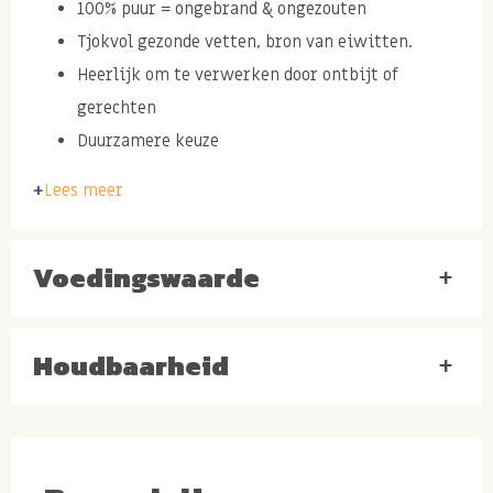
100% puur = ongebrand & ongezouten
Tjokvol gezonde vetten, bron van eiwitten.
Heerlijk om te verwerken door ontbijt of
gerechten
Duurzamere keuze
Lees meer
Ingrediënten: AMANDELEN.
Waarom kiezen wij ervoor
Voedingswaarde
+
om onze amandelen uit
Spanje te halen?
Houdbaarheid
+
Wij streven ernaar om steeds maar van onze noten en
gedroogd fruit
van dichterbij
te halen, simpelweg omdat
dit ons in staat stelt om de
kwaliteit veel beter te