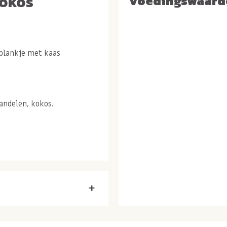
kokos
Voedingswaard
lplankje met kaas
andelen, kokos.
+