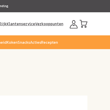
nding.
lijk
Klantenservice
Verkooppunten
eid
Koken
Snacks
Acties
Recepten