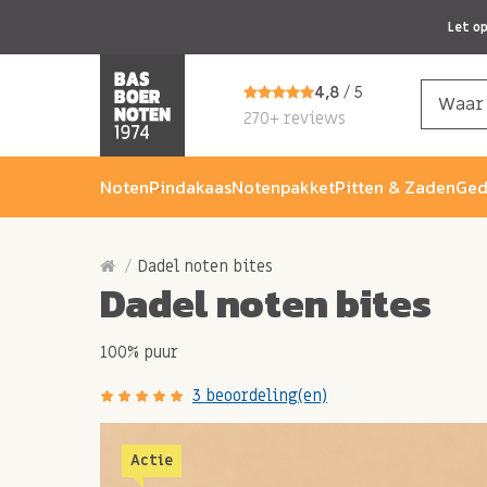
Let o
4,8
/ 5
270+ reviews
Noten
Pindakaas
Notenpakket
Pitten & Zaden
Ged
Dadel noten bites
Dadel noten bites
100% puur
3 beoordeling(en)
Actie