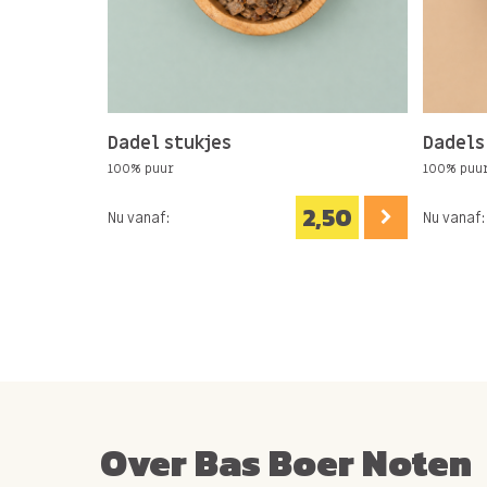
Dadel stukjes
Dadels
100% puur
100% puu
2,50
Nu vanaf:
Nu vanaf:
Over Bas Boer Noten