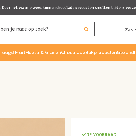
p: Door het warme weer kunnen chocolade producten smelten tijdens verze
Zake
roogd Fruit
Muesli & Granen
Chocolade
Bakproducten
Gezondh
OP VOORRAAD