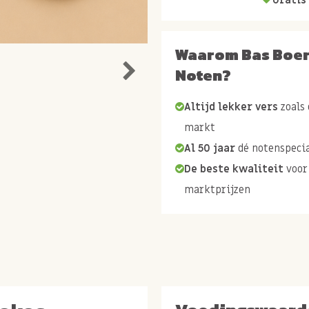
Waarom Bas Boe
Noten?
Altijd lekker vers
zoals 
markt
Al 50 jaar
dé notenspecia
De beste kwaliteit
voor
marktprijzen