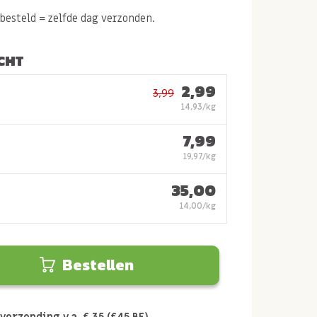
esteld = zelfde dag verzonden.
CHT
2,99
3,99
14,93/kg
7,99
19,97/kg
35,00
14,00/kg
Bestellen
verzending v.a. € 35 (€45 BE)