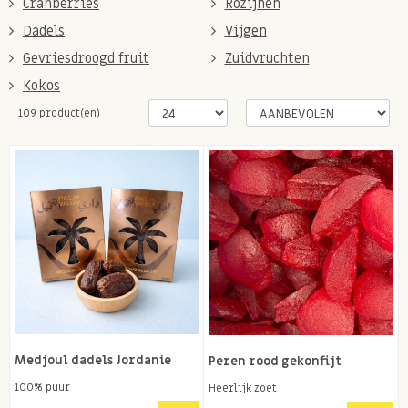
Cranberries
Rozijnen
Dadels
Vijgen
Gevriesdroogd fruit
Zuidvruchten
Kokos
109 product(en)
Medjoul dadels Jordanie
Peren rood gekonfijt
100% puur
Heerlijk zoet