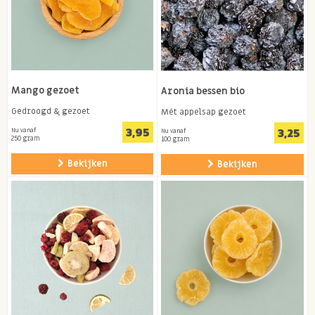
Mango gezoet
Aronia bessen bio
Gedroogd & gezoet
Mét appelsap gezoet
3,95
3,25
Nu vanaf
Nu vanaf
250 gram
100 gram
Bekijken
Bekijken