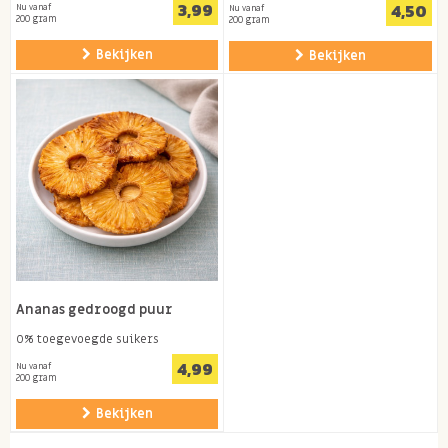
3,99
4,50
Nu vanaf
Nu vanaf
200 gram
200 gram
Bekijken
Bekijken
Ananas gedroogd puur
0% toegevoegde suikers
4,99
Nu vanaf
200 gram
Bekijken