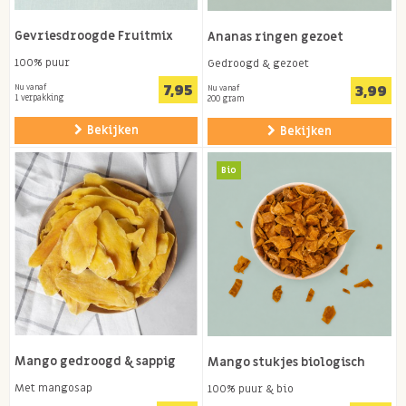
Gevriesdroogde Fruitmix
Ananas ringen gezoet
100% puur
Gedroogd & gezoet
7,95
3,99
Nu vanaf
Nu vanaf
1 verpakking
200 gram
Bekijken
Bekijken
Bio
Mango gedroogd & sappig
Mango stukjes biologisch
Met mangosap
100% puur & bio