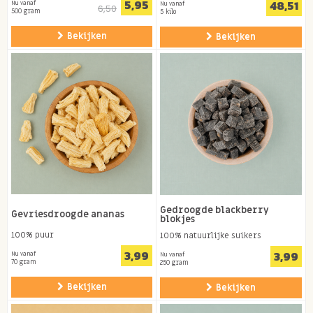
5,95
48,51
Nu vanaf
Nu vanaf
6,50
500 gram
5 kilo
Bekijken
Bekijken
Gedroogde blackberry
Gevriesdroogde ananas
blokjes
100% puur
100% natuurlijke suikers
3,99
3,99
Nu vanaf
Nu vanaf
70 gram
250 gram
Bekijken
Bekijken