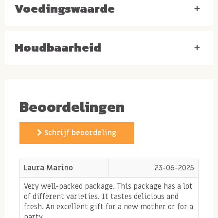
Voedingswaarde
+
400 gram licht gezouten
kingsize pinda's
400 gram gekruide
Bas Boer notenmix
Houdbaarheid
+
400 gram gezouten
cashewnoten
400 gram gezouten
pepita notenmi
x met katjang
pedis nootjes
Beoordelingen
400 gram ongezouten
huismix pinda rozijn
200 gram
gerookte amandelen
Schrijf beoordeling
200 gram
pinda cashewnoten honing & rode peper
1x
fire mix
Laura Marino
23-06-2025
Very well-packed package. This package has a lot
1x gezouten
nutcookies
(soy bean crackers)
of different varieties. It tastes delicious and
1x
Sumatra mix
fresh. An excellent gift for a new mother or for a
party.