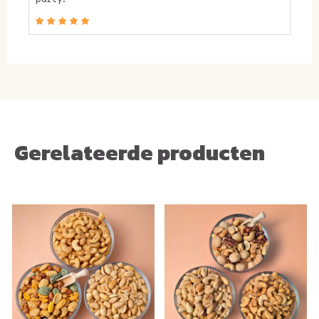
1x
borrelnoten gemengd
Al onze vers gebrande noten worden verpakt in
luchtdichte hersluitbare emmertjes zodat je ze
langer vers en knapperig kunt houden!
Gerelateerde producten
12-in-1 noten snack combi
aanbieding pakket
Met dit complete notenpakket tjokvol vers gebrande
noten, pinda's, noten mixen, zoutjes en Japanse mixen
heb je de lekkerste kant-en-klare snacks in huis om
meteen gezellig te kunnen borrelen. Doordat we de