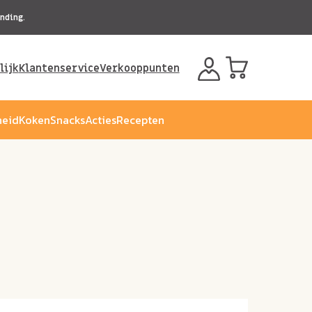
nding.
lijk
Klantenservice
Verkooppunten
eid
Koken
Snacks
Acties
Recepten