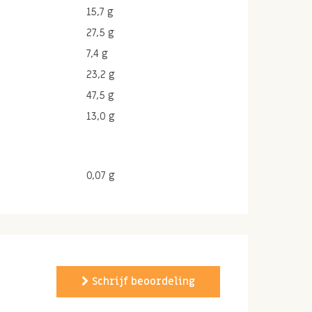
15,7 g
27,5 g
7,4 g
23,2 g
47,5 g
13,0 g
0,07 g
Schrijf beoordeling