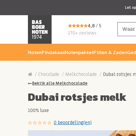
Let o
4,8
/ 5
270+ reviews
Noten
Pindakaas
Notenpakket
Pitten & Zaden
Ged
Chocolade
Melkchocolade
Dubai rotsjes 
Bekijk alle Melkchocolade
Dubai rotsjes melk
100% luxe
0 beoordeling(en)