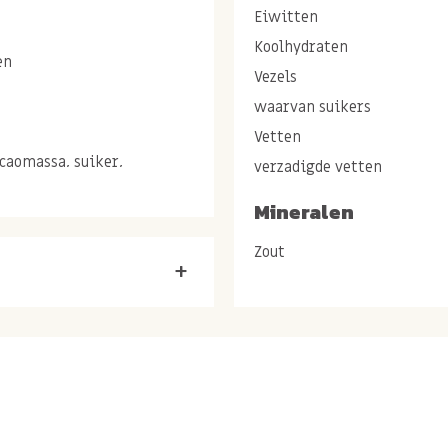
Eiwitten
Koolhydraten
en
Vezels
waarvan suikers
Vetten
caomassa, suiker,
verzadigde vetten
A-lecithine, natuurlijk
Mineralen
Zout
+
rotsjes: Een
Dubai Rotsjes
! Een
de