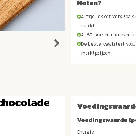
Noten?
Altijd lekker vers
zoals 
markt
Al 50 jaar
dé notenspecia
De beste kwaliteit
voor
marktprijzen
chocolade
Voedingswaard
Voedingswaarde (p
Energie