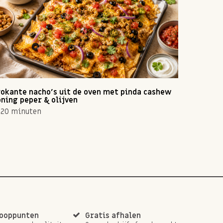
okante nacho's uit de oven met pinda cashew
Zomerse 
ning peper & olijven
10 min
20 minuten
kooppunten
Gratis afhalen