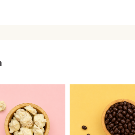
fijn
geroosterde pistache
 grootste zorg en passie.
t van liefhebbers van de
 van premium Belgische
es zo speciaal?
n
nen met het branden van
mperatuur, waardoor hun
. Door de pistachenootjes
 een nog betere nasmaak.
gebruiken we alleen de
 staat bekend om zijn
e, romige melkchocolade
noten, wat zorgt voor een