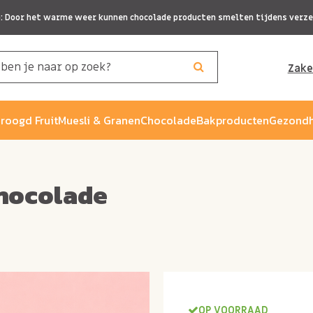
p: Door het warme weer kunnen chocolade producten smelten tijdens verze
Zake
roogd Fruit
Muesli & Granen
Chocolade
Bakproducten
Gezondh
chocolade
OP VOORRAAD