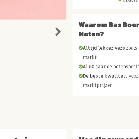
Waarom Bas Boe
Noten?
Altijd lekker vers
zoals 
markt
Al 50 jaar
dé notenspecia
De beste kwaliteit
voor
marktprijzen