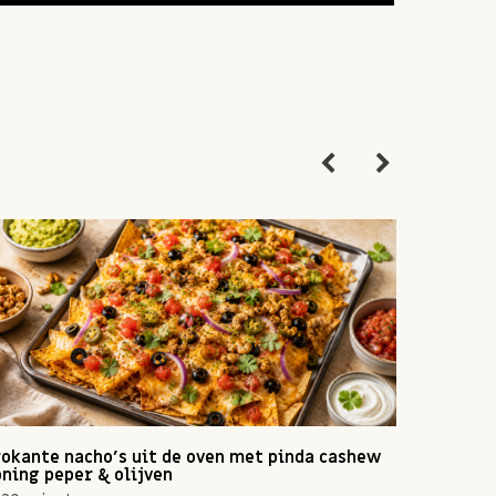
okante nacho's uit de oven met pinda cashew
Zomerse 
ning peper & olijven
10 min