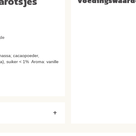
arotsjes
Voedingswaard
ade
omassa; cacaopoeder,
a), suiker < 1% Aroma: vanille
+