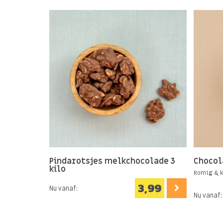
Pindarotsjes melkchocolade 3
Chocol
kilo
Romig & k
3,99
Nu vanaf:
Nu vanaf: