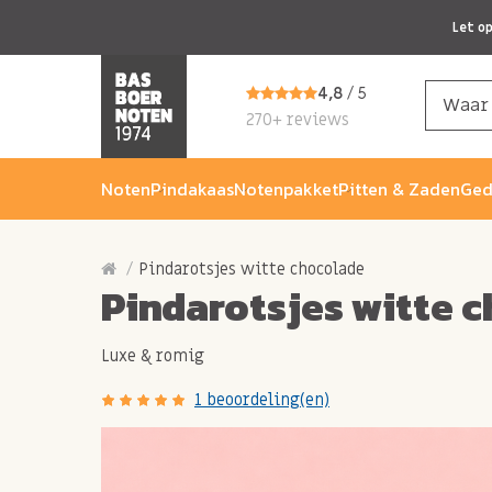
Let o
4,8
/ 5
270+ reviews
Noten
Pindakaas
Notenpakket
Pitten & Zaden
Ged
Pindarotsjes witte chocolade
Pindarotsjes witte 
Luxe & romig
1 beoordeling(en)