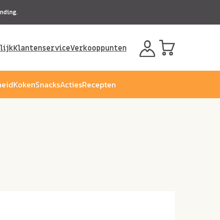
nding.
lijk
Klantenservice
Verkooppunten
eid
Koken
Snacks
Acties
Recepten