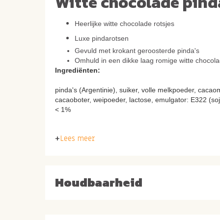
Witte chocolade pind
Heerlijke witte chocolade rotsjes
Luxe pindarotsen
Gevuld met krokant geroosterde pinda's
Omhuld in een dikke laag romige witte chocol
Ingrediënten:
pinda's (Argentinie), suiker, volle melkpoeder, caca
cacaoboter, weipoeder, lactose, emulgator: E322 (soj
< 1%
Lees meer
Houdbaarheid