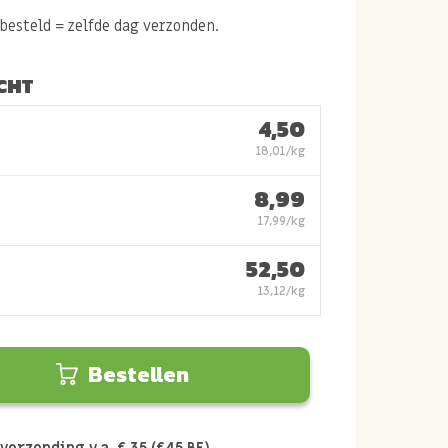
esteld = zelfde dag verzonden.
CHT
4,50
18,01/kg
8,99
17,99/kg
52,50
13,12/kg
Bestellen
verzending v.a. € 35 (€45 BE)