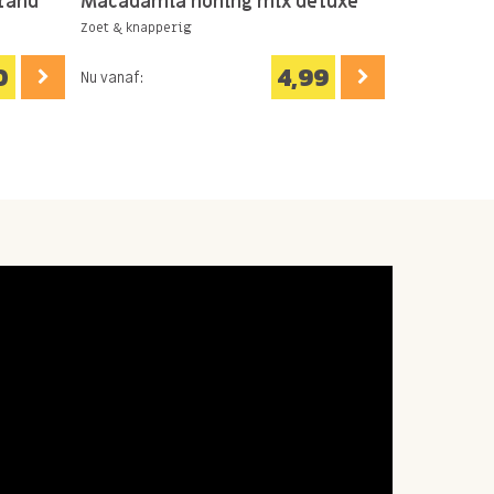
rand
Macadamia honing mix deluxe
Zoet & knapperig
0
4,99
Nu vanaf: