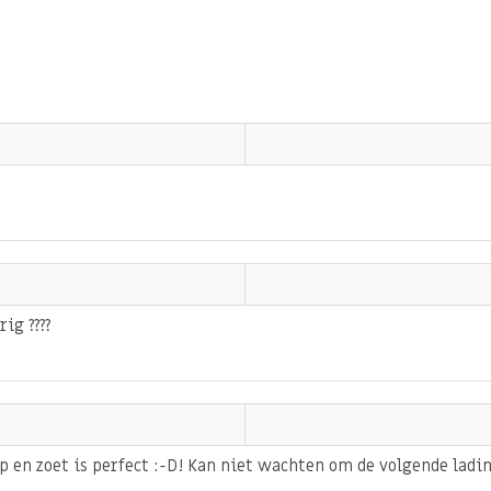
s een heerlijke verrassing
nde cashewnoot in die voor
rassen je iedere keer
werken!
aak en zijn een verrassende
als tussendoortje.
van
PINDA
,
GLUTEN
en
ig ????
 en zoet is perfect :-D! Kan niet wachten om de volgende ladin