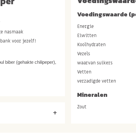
per
Voedingswaard
Voedingswaarde (p
y
Energie
ige nasmaak
Eiwitten
bank voor jezelf!
Koolhydraten
Vezels
pul biber (gehakte chilipeper),
waarvan suikers
Vetten
verzadigde vetten
Mineralen
ttig
Zout
pperige en pittige bite?
+
 je de cashewnoten proeft,
Net wanneer je denkt, ik