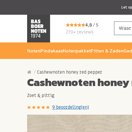
Let o
4,8
/ 5
270+ reviews
Noten
Pindakaas
Notenpakket
Pitten & Zaden
Ged
Cashewnoten honey red pepper
Cashewnoten honey 
Zoet & pittig
9 beoordeling(en)