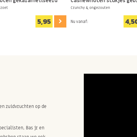
oten gekarameliseerd
Cashewnoten stukjes geb
 zoet
Crunchy & ongezouten
5,95
4,5
Nu vanaf:
en zuidvruchten op de
cialisten, Bas jr en