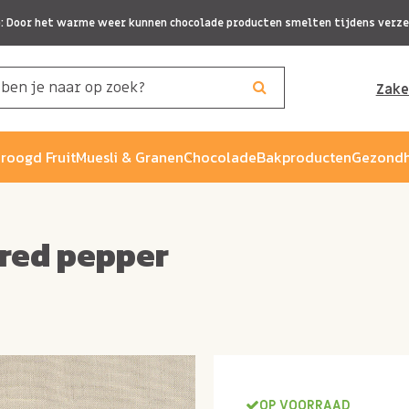
p: Door het warme weer kunnen chocolade producten smelten tijdens verze
Zake
roogd Fruit
Muesli & Granen
Chocolade
Bakproducten
Gezondh
red pepper
OP VOORRAAD