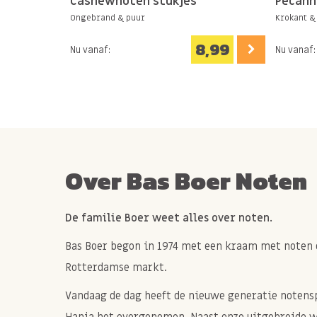
Cashewnoten stukjes
Pecann
Ongebrand & puur
Krokant &
8,99
Nu vanaf:
Nu vanaf:
Over Bas Boer Noten
De familie Boer weet alles over noten.
Bas Boer begon in 1974 met een kraam met noten 
Rotterdamse markt.
Vandaag de dag heeft de nieuwe generatie notenspe