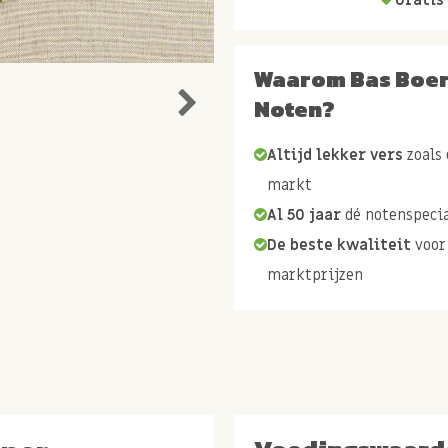
Waarom Bas Boe
Noten?
Altijd lekker vers
zoals 
markt
Al 50 jaar
dé notenspecia
De beste kwaliteit
voor
marktprijzen