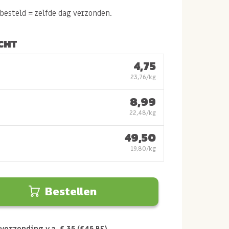
esteld = zelfde dag verzonden.
CHT
4,75
23,76/kg
8,99
22,48/kg
49,50
19,80/kg
Bestellen
verzending v.a. € 35 (€45 BE)