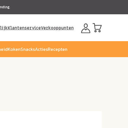
nding.
lijk
Klantenservice
Verkooppunten
eid
Koken
Snacks
Acties
Recepten