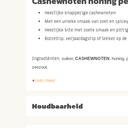
Cashewnoten honing pe
Heerlijke knapperige cashewnoten
Met een unieke smaak van zoet en spice
Heerlijke bite met zoete smaak en pitt
Borreltip, verjaardagstip of lekker op de 
Ingrediënten:
suiker,
CASHEWNOTEN
, honing,
zeezout.
Lees meer
Cashewnoten zoet en pi
Houdbaarheid
Je smaakpapillen verrassen met een zoete, kna
Deze knapperige cashewnoten zijn uniek. Zodra
proef je de licht zoete en krokante structuur. 