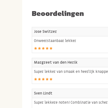
proef niks pittig komt de pittige chili bite al
tevoorschijn. Tot slot zit er een heelijk gebra
Beoordelingen
de neutrale nasmaak zorgt. De cashewnoten ver
weer, waardoor ze elke keer weer verslavend 
Jose Switzer
Deze cashewnoten vallen bij iedereen in de sm
Onweerstaanbaar lekker
snack op verjaardagen, visite of gewoon lekker 
Allergenen
:
Bevat
NOTEN
. Kan sporen bevatten 
Margreet van den Herik
SESAM
.
Super lekker van smaak en heerlijk knapper
Sven Lindt
Super lekkere noten! Combinatie van scherp