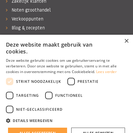
Zakelijk klanten
Noten groothandel
Verkooppunten
Blog & recepten
Werken bij Bas Boer Noten
×
Deze website maakt gebruik van
Contact
cookies.
Deze website gebruikt cookies om uw gebruikerservaring te
verbeteren. Door onze website te gebruiken, stemt u in met alle
cookies in overeenstemming met ons Cookiebeleid.
Lees verder
©1974 - 2026 Bas Boer Noten
STRIKT NOODZAKELIJK
PRESTATIE
Alle rechten voorbehouden
TARGETING
FUNCTIONEEL
NIET-GECLASSIFICEERD
DETAILS WEERGEVEN
Algemene voorwaarden
Privacy Policy