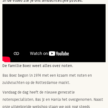
In de video zie je ons ambachtelijke proces.
De familie Boer weet alles over noten.
Bas Boer begon in 1974 met een kraam met noten en
zuidvruchten op de Rotterdamse markt.
Vandaag de dag heeft de nieuwe generatie
notenspecialisten, Bas jr en Hania het overgenomen. Naast
onze uitgebreide webshop staan we ook nog steeds