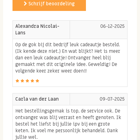
jij je collega's of werknemers belonen met een echt
Schrijf beoordeling
waarderingspakket? Dit je bent goud waard pakket is
een unieke verrassing om te geven en om te krijgen!
Alexandra Nicolai-
06-12-2025
Met dit cadeau pakketje breng je heerlijke Bas Boer
Lans
Noten producten feestelijk verpakt met de keuze om
Op de gok bij dit bedrijf leuk cadeautje besteld.
een persoonlijke boodschap toe te voegen! Heerlijke
(Ik kende deze niet.) En wat blijkt? Het is meer
dan een leuk cadeautje! Ontvanger heel blij
verse noten, luxe chocolade en feestelijke bubbels.
gemaakt met dit originele idee. Geweldig! De
Wie verras jij met dit waarderingscadeau?
volgende keer zeker weer doen!!
Tip: Op zoek naar een ander cadeau pakket? Bekijk
Carla van der Laan
09-07-2025
hier
al onze cadeau pakketten.
Het bestellingsgemak is top, de service ook. De
ontvanger was blij verrast en heeft genoten. Ik
bestel het liefst bij jullie ipv bij een grote
keten. Ik voel me persoonlijk behandeld. Dank
jullie wel.