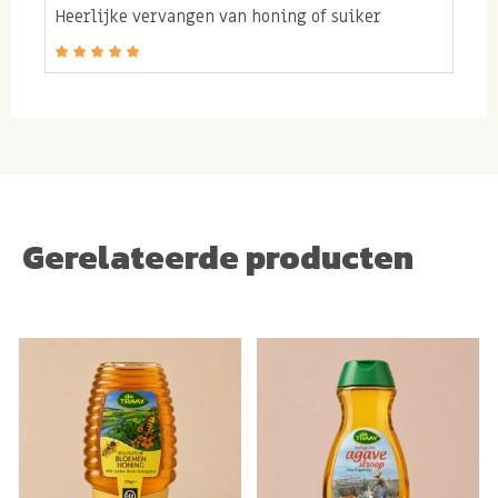
Heerlijke vervangen van honing of suiker
Tip: voor de grootverbruiker hebben we ook
500
ml flessen ahornsiroop
en
24,9 kilo ahorn
grootverpakkingen
voor de zakelijke afnemer!
Bevat geen allergenen.
Gerelateerde producten