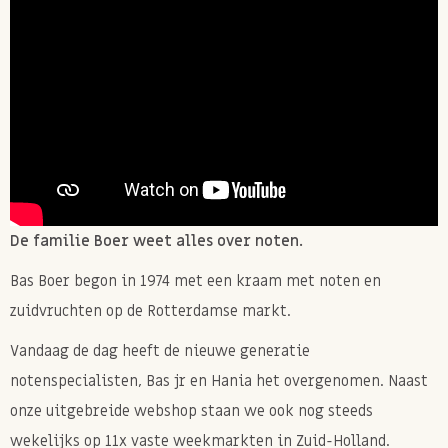
De familie Boer weet alles over noten.
Bas Boer begon in 1974 met een kraam met noten en
zuidvruchten op de Rotterdamse markt.
Vandaag de dag heeft de nieuwe generatie
notenspecialisten, Bas jr en Hania het overgenomen. Naast
onze uitgebreide webshop staan we ook nog steeds
wekelijks op 11x vaste weekmarkten in Zuid-Holland.