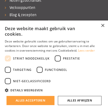
Noten groothandel
Verkooppunten
Blog & recepten
Werken bij Bas Boer Noten
×
Deze website maakt gebruik van
Contact
cookies.
Deze website gebruikt cookies om uw gebruikerservaring te
verbeteren. Door onze website te gebruiken, stemt u in met alle
cookies in overeenstemming met ons Cookiebeleid.
Lees verder
©1974 - 2026 Bas Boer Noten
STRIKT NOODZAKELIJK
PRESTATIE
Alle rechten voorbehouden
TARGETING
FUNCTIONEEL
NIET-GECLASSIFICEERD
DETAILS WEERGEVEN
Algemene voorwaarden
Privacy Policy
ALLES ACCEPTEREN
ALLES AFWIJZEN