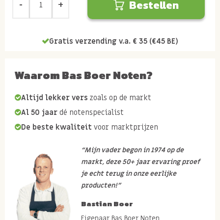
Bestellen
Gratis verzending v.a. € 35 (€45 BE)
Waarom Bas Boer Noten?
Altijd lekker vers
zoals op de markt
Al 50 jaar
dé notenspecialist
De beste kwaliteit
voor marktprijzen
“Mijn vader begon in 1974 op de
markt, deze 50+ jaar ervaring proef
je echt terug in onze eerlijke
producten!”
Bastian Boer
Eigenaar Bas Boer Noten