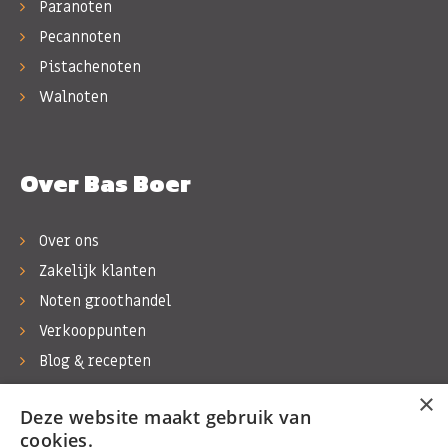
Paranoten
Pecannoten
Pistachenoten
Walnoten
Over Bas Boer
Over ons
Zakelijk klanten
Noten groothandel
Verkooppunten
Blog & recepten
Werken bij Bas Boer Noten
×
Deze website maakt gebruik van
Contact
cookies.