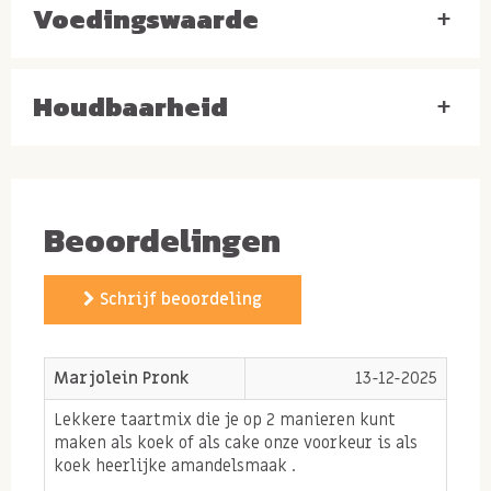
Voedingswaarde
+
Tip: wil je een extra twist geven aan je amandelcake?
Houdbaarheid
+
Voeg dan een stukje van ons
amandelspijs
door het
beslag!
Beoordelingen
Schrijf beoordeling
Marjolein Pronk
13-12-2025
Lekkere taartmix die je op 2 manieren kunt
maken als koek of als cake onze voorkeur is als
koek heerlijke amandelsmaak .