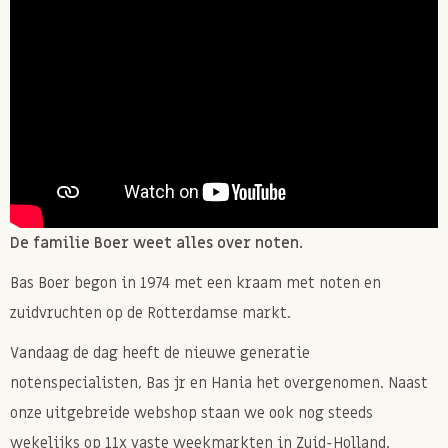
De familie Boer weet alles over noten.
Bas Boer begon in 1974 met een kraam met noten en
zuidvruchten op de Rotterdamse markt.
Vandaag de dag heeft de nieuwe generatie
notenspecialisten, Bas jr en Hania het overgenomen. Naast
onze uitgebreide webshop staan we ook nog steeds
wekelijks op 11x vaste weekmarkten in Zuid-Holland.