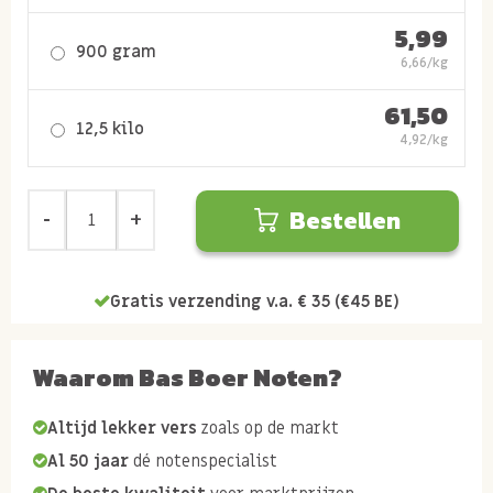
5,99
900 gram
6,66/kg
61,50
12,5 kilo
4,92/kg
Bestellen
Gratis verzending v.a. € 35 (€45 BE)
Waarom Bas Boer Noten?
Altijd lekker vers
zoals op de markt
Al 50 jaar
dé notenspecialist