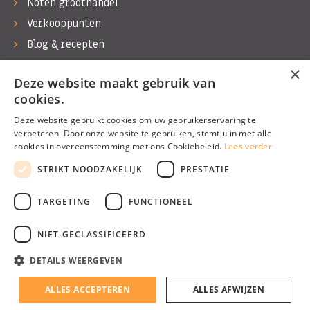
Noten groothandel
Verkooppunten
Blog & recepten
Werken bij Bas Boer Noten
×
Deze website maakt gebruik van
Contact
cookies.
Deze website gebruikt cookies om uw gebruikerservaring te
verbeteren. Door onze website te gebruiken, stemt u in met alle
cookies in overeenstemming met ons Cookiebeleid.
Lees verder
©1974 - 2026 Bas Boer Noten
STRIKT NOODZAKELIJK
PRESTATIE
Alle rechten voorbehouden
TARGETING
FUNCTIONEEL
NIET-GECLASSIFICEERD
DETAILS WEERGEVEN
Algemene voorwaarden
Privacy Policy
ALLES ACCEPTEREN
ALLES AFWIJZEN