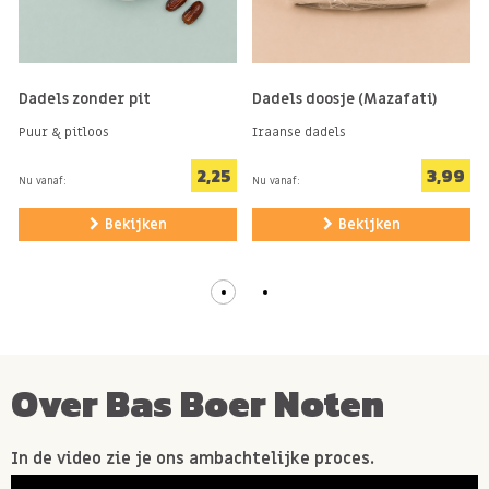
Dadels zonder pit
Dadels doosje (Mazafati)
Puur & pitloos
Iraanse dadels
2,25
3,99
Nu vanaf:
Nu vanaf:
Bekijken
Bekijken
Over Bas Boer Noten
In de video zie je ons ambachtelijke proces.