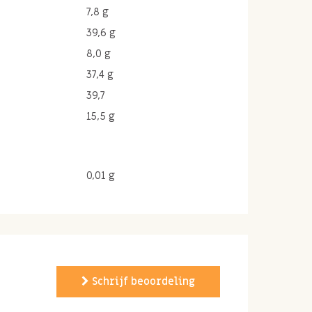
7,8 g
39,6 g
8,0 g
37,4 g
39,7
15,5 g
0,01 g
Schrijf beoordeling