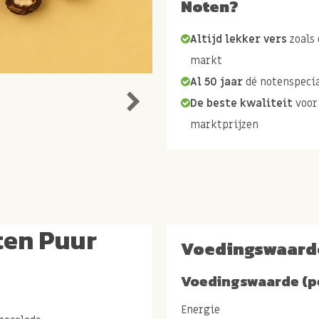
Noten?
Altijd lekker vers
zoals 
markt
Al 50 jaar
dé notenspecia
De beste kwaliteit
voor
marktprijzen
ten Puur
Voedingswaard
Voedingswaarde (p
Energie