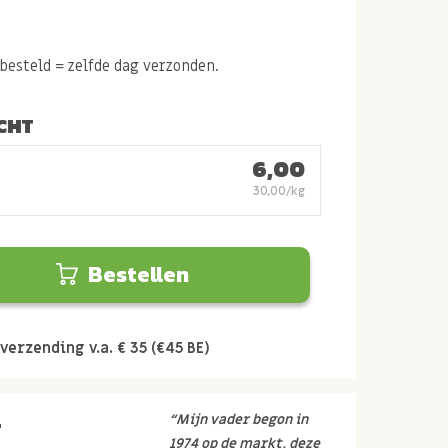
esteld = zelfde dag verzonden.
CHT
6,00
30,00/kg
Bestellen
verzending v.a. € 35 (€45 BE)
r
“Mijn vader begon in
1974 op de markt, deze