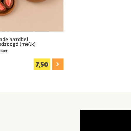
ade aardbei
sdroogd (melk)
okant
7,50