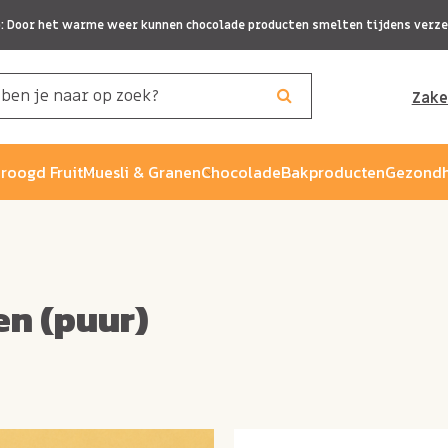
p: Door het warme weer kunnen chocolade producten smelten tijdens verze
Zake
roogd Fruit
Muesli & Granen
Chocolade
Bakproducten
Gezondh
n (puur)