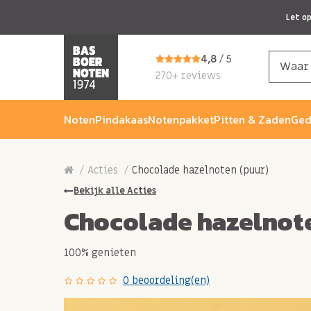
Let o
4,8
/ 5
270+ reviews
Noten
Pindakaas
Notenpakket
Pitten & Zaden
Ged
Acties
Chocolade hazelnoten (puur)
Bekijk alle Acties
Chocolade hazelnote
100% genieten
0 beoordeling(en)