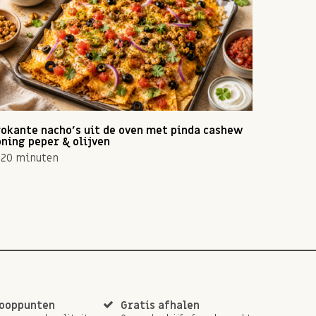
okante nacho's uit de oven met pinda cashew
Zomerse 
ning peper & olijven
10 min
20 minuten
kooppunten
Gratis afhalen