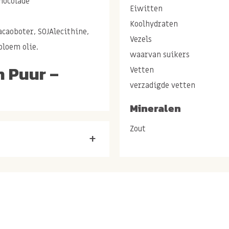
chocolade
Eiwitten
Koolhydraten
acaoboter, SOJAlecithine,
Vezels
bloem olie.
waarvan suikers
 Puur –
Vetten
rlijk
verzadigde vetten
Mineralen
Zout
ijn onze
Chocolade
+
perige hazelnoten worden
ardoor een perfecte balans
erlijke crunch.
 prachtig naar voren in
ocolade. Iedere hap biedt