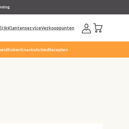
nding.
lijk
Klantenservice
Verkooppunten
eid
Koken
Snacks
Acties
Recepten