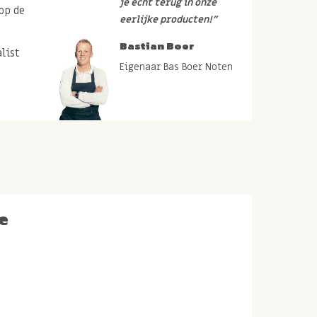
je echt terug in onze
op de
eerlijke producten!”
Bastian Boer
list
Eigenaar Bas Boer Noten
e