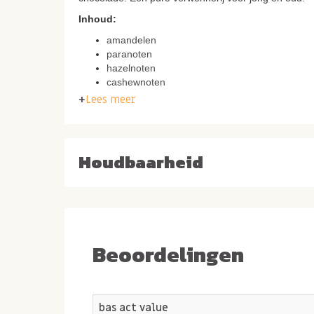
Inhoud:
amandelen
paranoten
hazelnoten
cashewnoten
witte, melk en pure chocolade
Lees meer
Ingrediënten chocolade notenmix:
Melkchocolade (suiker, volle melkpoeder, cacaoboter
Witte chocolade* 66,25 % suiker 4,88 % Hazelnote
Houdbaarheid
Paranoten 3,00 % Amandelen 3,00 % * 2,40 % Suike
E414 0,63 % Glucosesiroop 0,63 % Glansmiddel: E9
0,06 % 0,01 % Conserveermiddel: E220 (sulfiet) 0,00
cacaoboter, volle melkpoeder, 0,00 % weipoeder, emu
aroma: vanille 0,00 %
Beoordelingen
bas act value