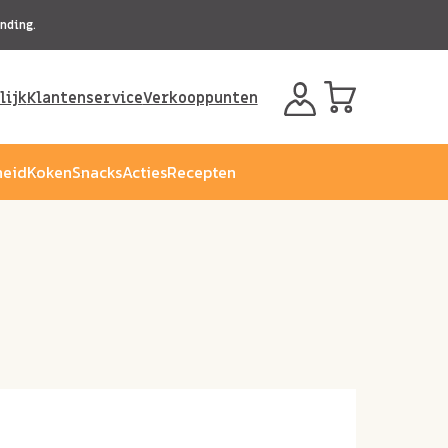
nding.
lijk
Klantenservice
Verkooppunten
eid
Koken
Snacks
Acties
Recepten