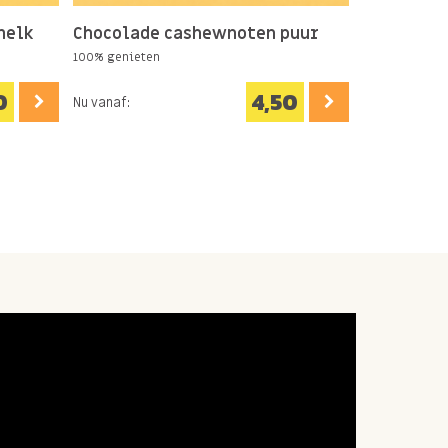
melk
Chocolade cashewnoten puur
Mokka boo
100% genieten
Tip voor bij de
0
4,50
Nu vanaf:
Nu vanaf: