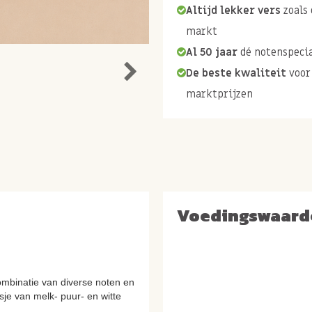
Altijd lekker vers
zoals 
markt
Al 50 jaar
dé notenspecia
De beste kwaliteit
voor
marktprijzen
Voedingswaard
ombinatie van diverse noten en
asje van melk- puur- en witte