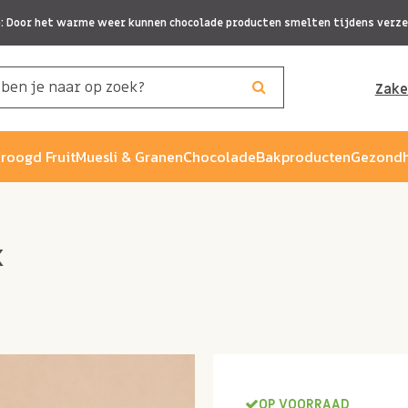
p: Door het warme weer kunnen chocolade producten smelten tijdens verze
Zake
roogd Fruit
Muesli & Granen
Chocolade
Bakproducten
Gezondh
x
OP VOORRAAD