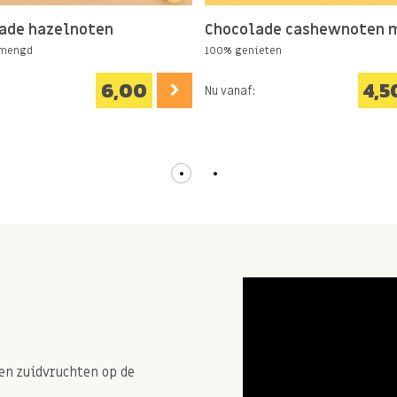
ade hazelnoten
Chocolade cashewnoten 
emengd
100% genieten
6,00
4,5
Nu vanaf:
en zuidvruchten op de