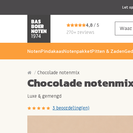
Let o
4,8
/ 5
270+ reviews
Noten
Pindakaas
Notenpakket
Pitten & Zaden
Ged
Chocolade notenmix
Chocolade notenmi
Luxe & gemengd
3 beoordeling(en)