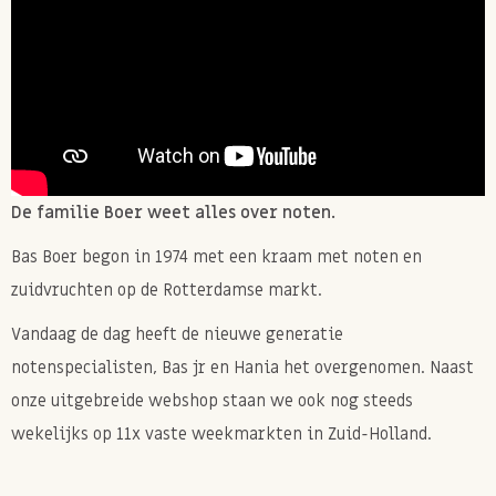
En natuurlijk kan je deze mix ook gewoon mengen
door de yoghurt, kwark of havermout. Ook dat is
gewoon hartstikke lekker!
Allergie informatie
Kan sporen bevatten van pinda's, gluten. Bevat noten.
De familie Boer weet alles over noten.
Bas Boer begon in 1974 met een kraam met noten en
zuidvruchten op de Rotterdamse markt.
Vandaag de dag heeft de nieuwe generatie
notenspecialisten, Bas jr en Hania het overgenomen. Naast
onze uitgebreide webshop staan we ook nog steeds
wekelijks op 11x vaste weekmarkten in Zuid-Holland.