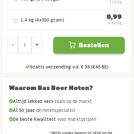
7,13/kg
8,99
1,4 kg (4x350 gram)
6,42/kg
Bestellen
Gratis verzending v.a. € 35 (€45 BE)
Waarom Bas Boer Noten?
Altijd lekker vers
zoals op de markt
Al 50 jaar
dé notenspecialist
De beste kwaliteit
voor marktprijzen
“Mijn vader begon in 1974 op de