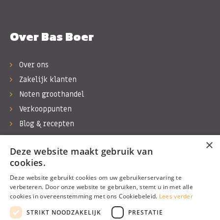
Over Bas Boer
Over ons
Zakelijk klanten
Noten groothandel
Verkooppunten
Blog & recepten
Werken bij Bas Boer Noten
×
Deze website maakt gebruik van
Contact
cookies.
Deze website gebruikt cookies om uw gebruikerservaring te
verbeteren. Door onze website te gebruiken, stemt u in met alle
cookies in overeenstemming met ons Cookiebeleid.
Lees verder
©1974 - 2026 Bas Boer Noten
STRIKT NOODZAKELIJK
PRESTATIE