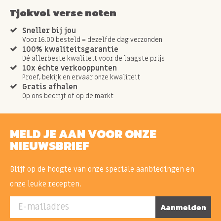
Tjokvol verse noten
Sneller bij jou
Voor 16.00 besteld = dezelfde dag verzonden
100% kwaliteitsgarantie
Dé allerbeste kwaliteit voor de laagste prijs
10x échte verkooppunten
Proef, bekijk en ervaar onze kwaliteit
Gratis afhalen
Op ons bedrijf of op de markt
MELD JE AAN VOOR ONZE
NIEUWSBRIEF
Blijf op de hoogte van onze speciale aanbiedingen en
onze leuke recepten.
E-mailadres
Aanmelden