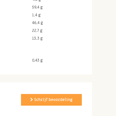
59,4 g
1,4 g
46,4 g
22,7 g
13,3 g
0,43 g
Schrijf beoordeling