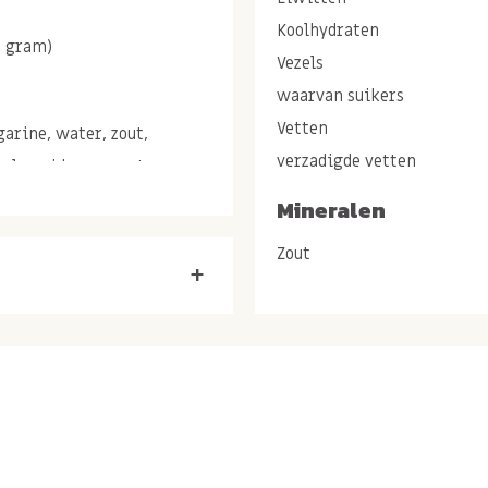
Koolhydraten
5 gram)
Vezels
waarvan suikers
Vetten
arine, water, zout,
verzadigde vetten
glyceriden van vetzuren,
eurstof: caroteen, suiker,
Mineralen
 kaneel, rijsmiddel:
Zout
ker, cacaoboter, volle
+
aroma. Smarties: Suiker,
stzetmeel, emulgator:
middel: E903, glansmiddel:
: E141, kleurstof: E160a,