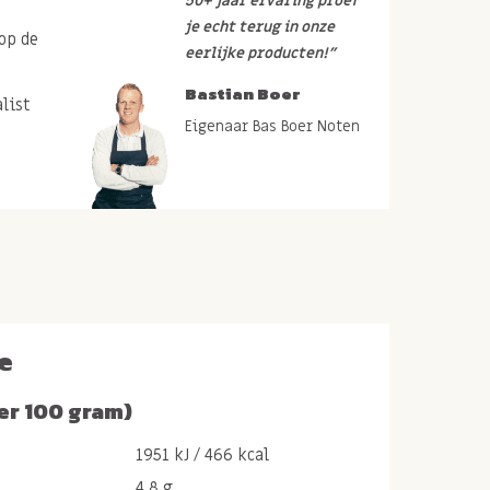
50+ jaar ervaring proef
je echt terug in onze
op de
eerlijke producten!”
Bastian Boer
list
Eigenaar Bas Boer Noten
e
er 100 gram)
1951 kJ / 466 kcal
4,8 g