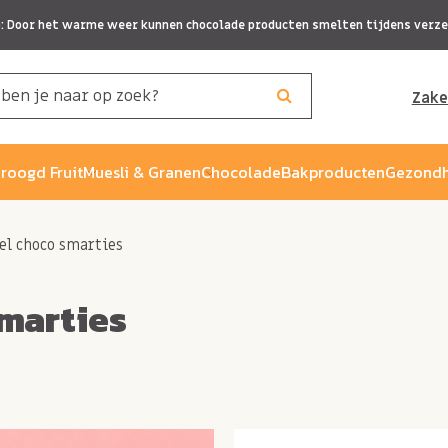
p: Door het warme weer kunnen chocolade producten smelten tijdens verze
Zake
roogd Fruit
Muesli & Granen
Chocolade
Bakproducten
Gezondh
el choco smarties
marties