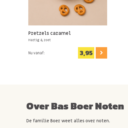
Allergie informatie
Bevat NOTEN, GLUTEN, MELK, SOJA, EI.
Pretzels caramel
Hartig & zoet
3,95
Nu vanaf:
Over Bas Boer Noten
De familie Boer weet alles over noten.