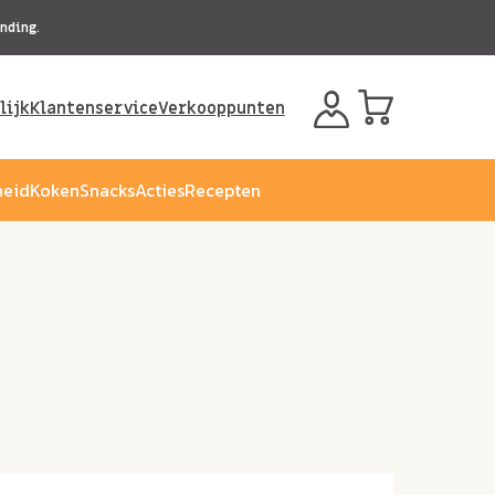
nding.
lijk
Klantenservice
Verkooppunten
eid
Koken
Snacks
Acties
Recepten