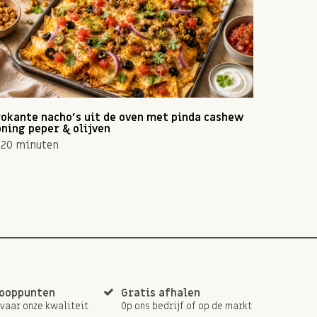
okante nacho's uit de oven met pinda cashew
Zomerse 
ning peper & olijven
10 min
20 minuten
kooppunten
Gratis afhalen
rvaar onze kwaliteit
Op ons bedrijf of op de markt