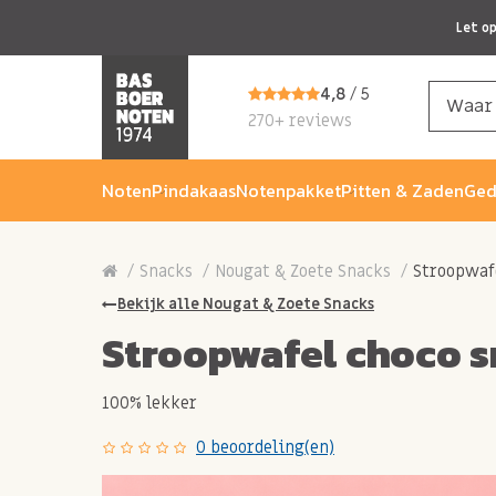
Let o
4,8
/ 5
270+ reviews
Noten
Pindakaas
Notenpakket
Pitten & Zaden
Ged
Snacks
Nougat & Zoete Snacks
Stroopwaf
Bekijk alle Nougat & Zoete Snacks
Stroopwafel choco s
100% lekker
0 beoordeling(en)