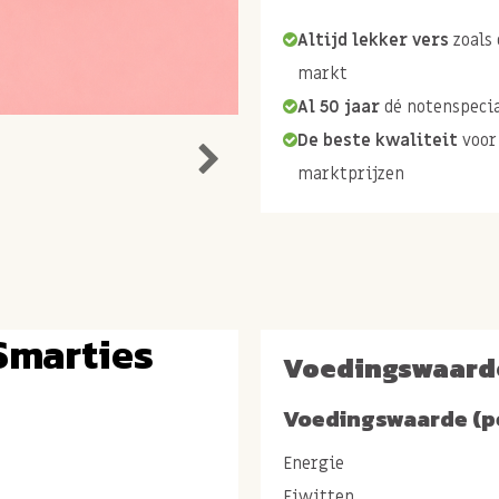
Altijd lekker vers
zoals 
markt
Al 50 jaar
dé notenspecia
De beste kwaliteit
voor
marktprijzen
Smarties
Voedingswaard
Voedingswaarde (p
Energie
Eiwitten