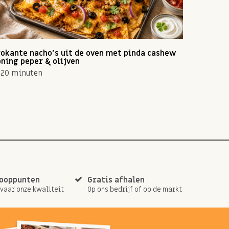
okante nacho's uit de oven met pinda cashew
Zomerse 
ning peper & olijven
10 min
20 minuten
kooppunten
Gratis afhalen
rvaar onze kwaliteit
Op ons bedrijf of op de markt