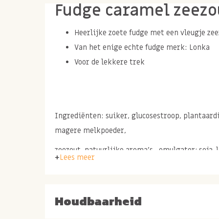
Fudge caramel zeezo
Heerlijke zoete fudge met een vleugje ze
Van het enige echte fudge merk: Lonka
Voor de lekkere trek
Ingrediënten: suiker, glucosestroop, plantaard
magere melkpoeder,
zeezout, natuurlijke aroma's, emulgator; soja-l
Lees meer
Allergenen: kan sporen van noten, pinda's, ei e
Houdbaarheid