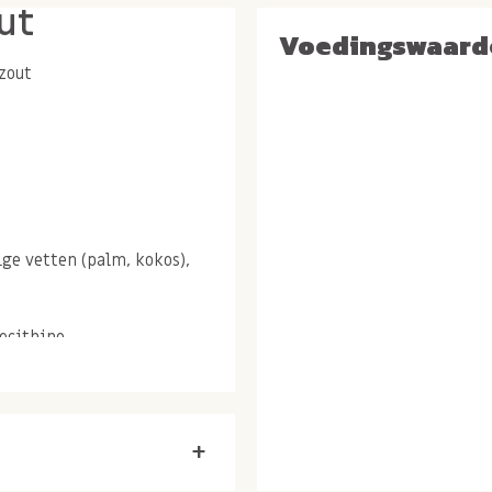
ut
Voedingswaard
ezout
ige vetten (palm, kokos),
ecithine.
n gluten bevatten.
+