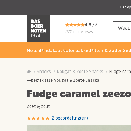
Let o
4,8
/ 5
270+ reviews
Noten
Pindakaas
Notenpakket
Pitten & Zaden
Ged
Snacks
Nougat & Zoete Snacks
Fudge car
Bekijk alle Nougat & Zoete Snacks
Fudge caramel zeez
Zoet & zout
2 beoordeling(en)