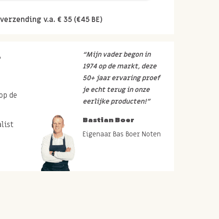
verzending v.a. € 35 (€45 BE)
r
“Mijn vader begon in
1974 op de markt, deze
50+ jaar ervaring proef
je echt terug in onze
op de
eerlijke producten!”
Bastian Boer
list
Eigenaar Bas Boer Noten