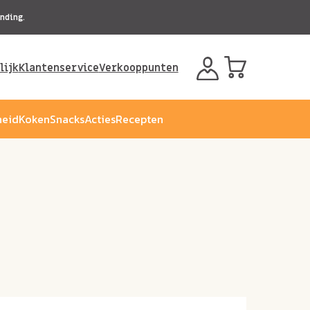
nding.
lijk
Klantenservice
Verkooppunten
eid
Koken
Snacks
Acties
Recepten