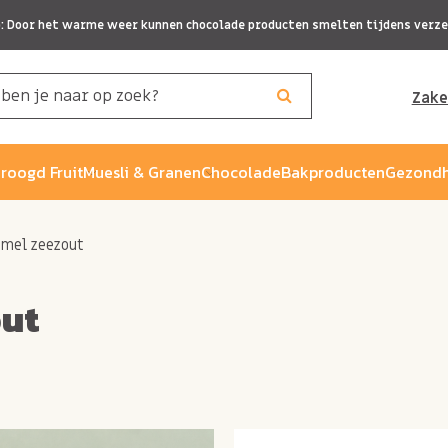
p: Door het warme weer kunnen chocolade producten smelten tijdens verze
Zake
roogd Fruit
Muesli & Granen
Chocolade
Bakproducten
Gezondh
amel zeezout
out