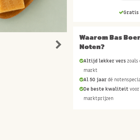
Gratis 
Waarom Bas Boe
Noten?
Altijd lekker vers
zoals 
markt
Al 50 jaar
dé notenspecia
De beste kwaliteit
voor
marktprijzen