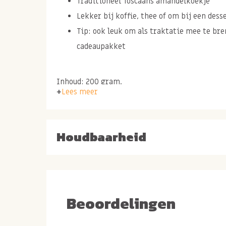
Traditioneel Toscaans amandelkoekje
Lekker bij koffie, thee of om bij een dess
Tip: ook leuk om als traktatie mee te bre
cadeaupakket
Inhoud: 200 gram.
Lees meer
Ingrediënten: TARWEmeel, suiker, AMANDELEN 
Eipoeder, glucose-fructosestroop, rijsmiddel: (E
maiszetmeel), honing, rijsmiddel: E503, zeezou
Houdbaarheid
Cantucci classici, authe
Toscaanse koekjes
Beoordelingen
Op zoek naar de echte smaak van Italie? Met de 