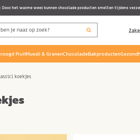
p: Door het warme weer kunnen chocolade producten smelten tijdens verze
Zake
roogd Fruit
Muesli & Granen
Chocolade
Bakproducten
Gezondh
lassici koekjes
ekjes