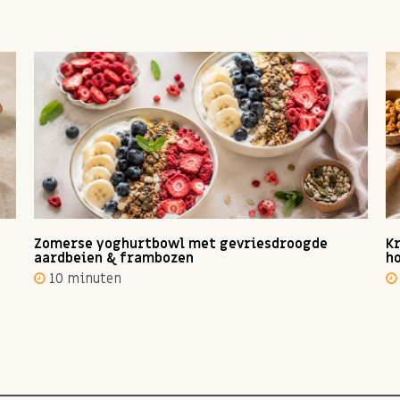
Zomerse yoghurtbowl met gevriesdroogde
Kr
aardbeien & frambozen
ho
10 minuten