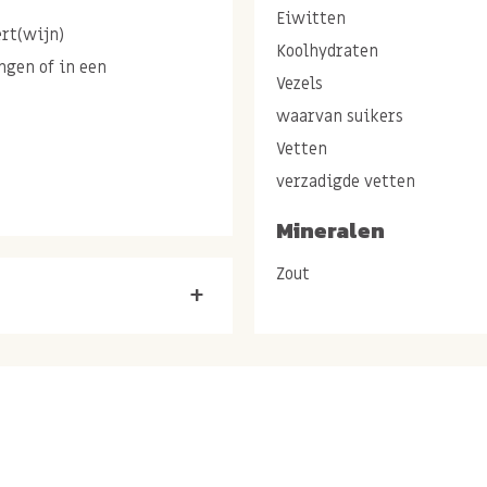
Eiwitten
ert(wijn)
Koolhydraten
ngen of in een
Vezels
waarvan suikers
Vetten
verzadigde vetten
21%, BOTER (MELK) 3%,
Mineralen
450i), E500ii,
Zout
t, natuurlijk vanillearoma.
+
ntieke
cantucci classici haal je