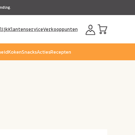
nding.
lijk
Klantenservice
Verkooppunten
eid
Koken
Snacks
Acties
Recepten