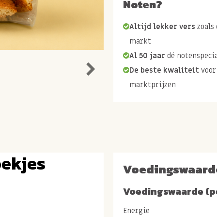
Noten?
Altijd lekker vers
zoals 
markt
Al 50 jaar
dé notenspecia
De beste kwaliteit
voor
marktprijzen
oekjes
Voedingswaard
Voedingswaarde (p
Energie