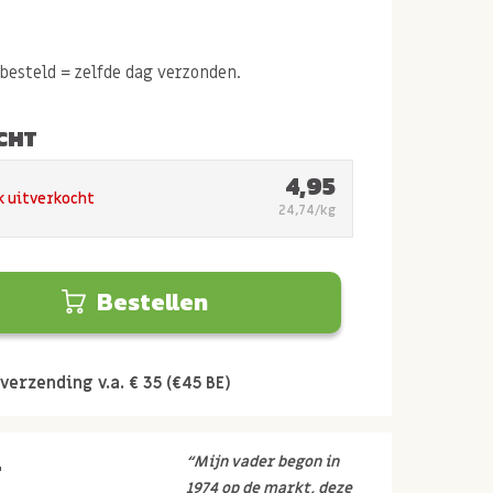
esteld = zelfde dag verzonden.
CHT
4,95
k uitverkocht
24,74/kg
Bestellen
verzending v.a. € 35 (€45 BE)
r
“Mijn vader begon in
1974 op de markt, deze