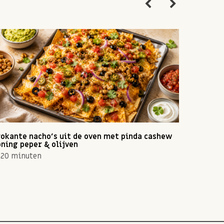
okante nacho's uit de oven met pinda cashew
Zomerse 
ning peper & olijven
10 min
20 minuten