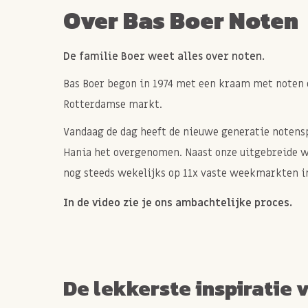
Over Bas Boer Noten
Allergie informatie
De familie Boer weet alles over noten.
Bevat NOTEN, GLUTEN, MELK, EI.
Bas Boer begon in 1974 met een kraam met noten 
Kan sporen bevatten van SOJA, (andere) NOTEN.
Rotterdamse markt.
Vandaag de dag heeft de nieuwe generatie notenspe
Hania het overgenomen. Naast onze uitgebreide 
nog steeds wekelijks op 11x vaste weekmarkten in
In de video zie je ons ambachtelijke proces.
De lekkerste inspiratie 