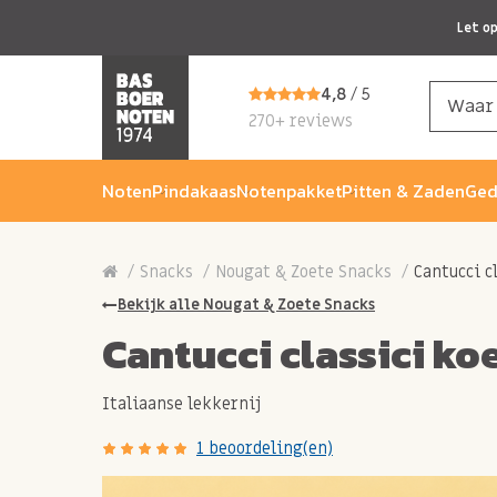
Let o
4,8
/ 5
270+ reviews
Noten
Pindakaas
Notenpakket
Pitten & Zaden
Ged
Snacks
Nougat & Zoete Snacks
Cantucci c
Bekijk alle Nougat & Zoete Snacks
Cantucci classici ko
Italiaanse lekkernij
1 beoordeling(en)