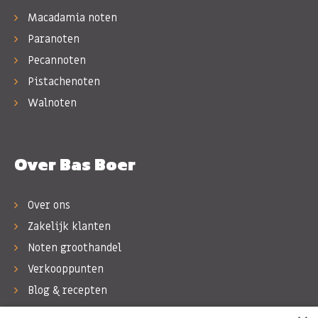
Macadamia noten
Paranoten
Pecannoten
Pistachenoten
Walnoten
Over Bas Boer
Over ons
Zakelijk klanten
Noten groothandel
Verkooppunten
Blog & recepten
Werken bij Bas Boer Noten