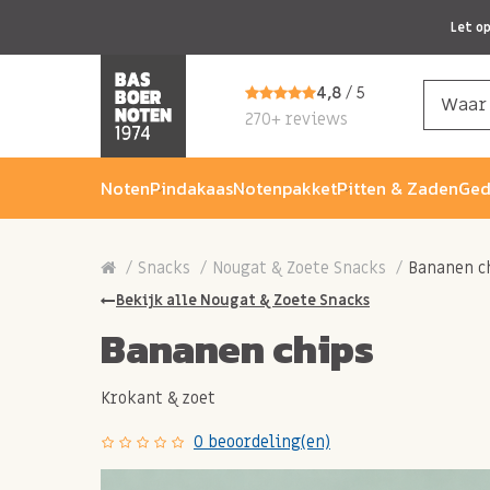
Let o
4,8
/ 5
270+ reviews
Noten
Pindakaas
Notenpakket
Pitten & Zaden
Ged
Snacks
Nougat & Zoete Snacks
Bananen c
Bekijk alle Nougat & Zoete Snacks
Bananen chips
Krokant & zoet
0 beoordeling(en)