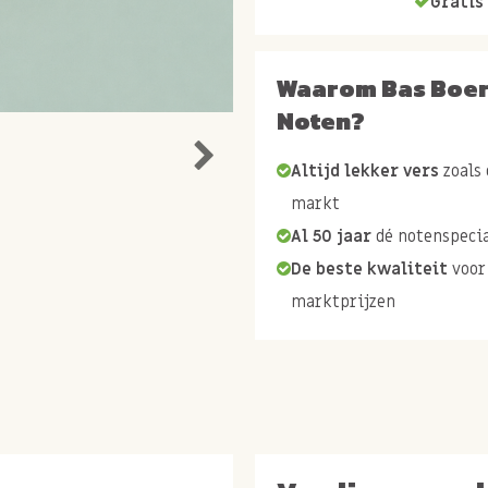
Gratis 
Waarom Bas Boe
Noten?
Altijd lekker vers
zoals 
markt
Al 50 jaar
dé notenspecia
De beste kwaliteit
voor
marktprijzen