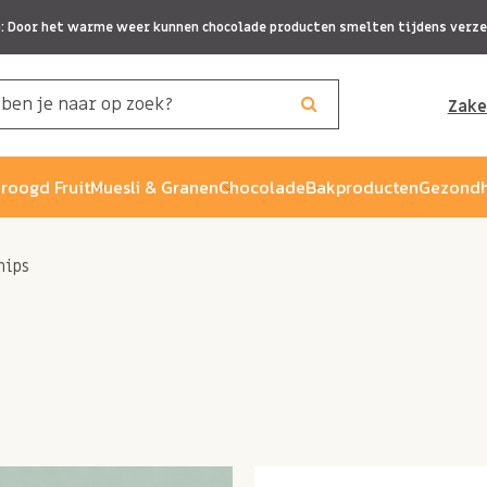
p: Door het warme weer kunnen chocolade producten smelten tijdens verze
Zake
roogd Fruit
Muesli & Granen
Chocolade
Bakproducten
Gezondh
hips