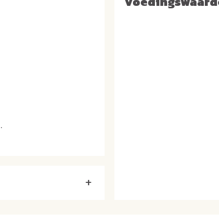
Voedingswaard
a.
+