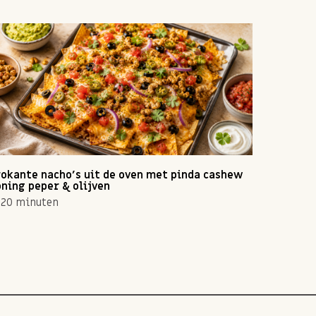
okante nacho's uit de oven met pinda cashew
Zomerse 
ning peper & olijven
10 min
20 minuten