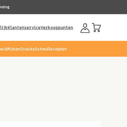
nding.
lijk
Klantenservice
Verkooppunten
eid
Koken
Snacks
Acties
Recepten