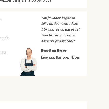
verzending v.a. € 35 (€45 BE)
r
“Mijn vader begon in
1974 op de markt, deze
50+ jaar ervaring proef
je echt terug in onze
op de
eerlijke producten!”
Bastian Boer
list
Eigenaar Bas Boer Noten