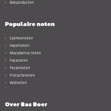
Bakproducten
Populaire noten
Cashewnoten
Hazelnoten
Macadamia noten
Paranoten
Pecannoten
Pistachenoten
Walnoten
Over Bas Boer