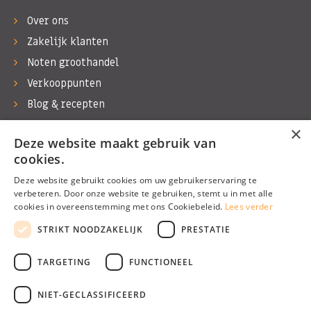
Over ons
Zakelijk klanten
Noten groothandel
Verkooppunten
Blog & recepten
Werken bij Bas Boer Noten
×
Deze website maakt gebruik van
Contact
cookies.
Deze website gebruikt cookies om uw gebruikerservaring te
verbeteren. Door onze website te gebruiken, stemt u in met alle
cookies in overeenstemming met ons Cookiebeleid.
Lees verder
©1974 - 2026 Bas Boer Noten
STRIKT NOODZAKELIJK
PRESTATIE
Alle rechten voorbehouden
TARGETING
FUNCTIONEEL
NIET-GECLASSIFICEERD