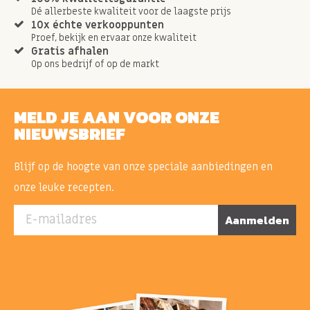
Dé allerbeste kwaliteit voor de laagste prijs
10x échte verkooppunten
Proef, bekijk en ervaar onze kwaliteit
Gratis afhalen
Op ons bedrijf of op de markt
MELD JE AAN VOOR ONZE
NIEUWSBRIEF
Blijf op de hoogte van onze speciale aanbiedingen en
onze leuke recepten.
E-mailadres
Aanmelden