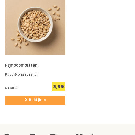
Pijnboompitten
Puur & ongebrand
3,99
Nu vanaf:
Bekijken