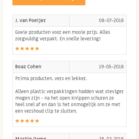
komt omdat biologische pijnboompitten:
Gezonde onverzadigde enkelvoudige vetzuren
J. van Poeijer
08-07-2018
bevatten. Deze vetten zijn goed voor je hart-en
Goeie producten voor een mooie prijs. Alles
bloedvaten maar ook voor je hersenen.
zorgvuldig verpakt. En snelle levering!
Biologische pijnboompitten zijn een bron van
vitamine K. Vitamine K ondersteunt de
bloeddoorstroming en houdt mede je botten
Boaz Cohen
19-05-2018
sterk.
Prima producten, vers en lekker.
Biologische pijnboompitten zijn doordat ze niet
bewerkt zijn ook een bron van verschillende
Alleen plastic verpakkingen hadden wat steviger
anti-oxidanten. Anti-oxidanten zijn steeds
mogen zijn - na het open knippen schuren ze
heel snel af en dan is het onmogelijk om ze met
belangrijker om via voeding binnen te krijgen,
een vershoud clip te sluiten.
deze zorgen namelijk dat schadelijke invloeden
in je lichaam geminimaliseerd worden of
onschadelijk worden gemaakt.
Martin Oome
28-02-2018