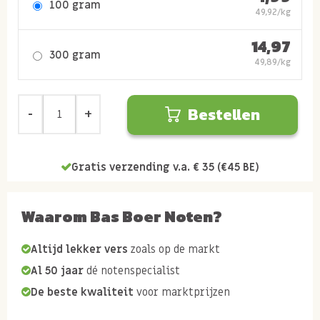
100 gram
49,92/kg
14,97
300 gram
49,89/kg
Bestellen
Gratis verzending v.a. € 35 (€45 BE)
Waarom Bas Boer Noten?
Altijd lekker vers
zoals op de markt
Al 50 jaar
dé notenspecialist
De beste kwaliteit
voor marktprijzen