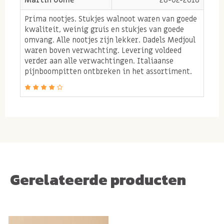
Prima nootjes. Stukjes walnoot waren van goede
Pijnboompitten gebruiken
kwaliteit, weinig gruis en stukjes van goede
omvang. Alle nootjes zijn lekker. Dadels Medjoul
waren boven verwachting. Levering voldeed
Het lekkerste smaken pijnboompitten wanneer je ze
verder aan alle verwachtingen. Italiaanse
even kort en droog roostert in een pannetje. Strooi
pijnboompitten ontbreken in het assortiment.
hierna de pijnboompitten over je favoriete salade,
stamppot of maak eens dit heerlijke vers gemaakte
pesto recept. Dit recept kan je maken met
pijnboompitjes of met
gepelde pistachenoten
samen.
Gerelateerde producten
Allergenen:
Kan NOTEN, TARWE, HAVER, PINDA'S en SESAM
bevatten.