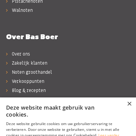
Pistachenoten
Walnoten
Over Bas Boer
Over ons
Zakelijk klanten
Noten groothandel
Verkooppunten
Blog & recepten
Werken bij Bas Boer Noten
×
Deze website maakt gebruik van
Contact
cookies.
Deze website gebruikt cookies om uw gebruikerservaring te
verbeteren. Door onze website te gebruiken, stemt u in met alle
cookies in overeenstemming met ons Cookiebeleid.
Lees verder