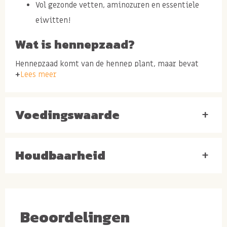
Vol gezonde vetten, aminozuren en essentiele
eiwitten!
Wat is hennepzaad?
Hennepzaad komt van de hennep plant, maar bevat
Lees meer
geen werkzame psychoactieve stoffen (in
tegenstelling tot marihuana). De hennepplant kan een
medicinale plant genoemd worden door zijn sterke
Voedingswaarde
+
eigenschappen. Hennepzaad is vooral krachtig
vanwege de hoge kwaliteit eiwitten en aminozuren.
Houdbaarheid
+
Daarnaast bevatten deze zaden ook nog eens veel
eiwitten, mineralen en vezels. Een perfecte
aanvulling voor het binnenkrijgen van een dosis
gezonde voedingsstoffen!
Beoordelingen
Gezonde kenmerken van