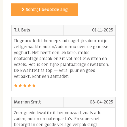
hennepzaad
Schrijf beoordeling
T.J. Buis
01-11-2025
Hennepzaad gezond door
aminozuren
Ik gebruik dit hennepzaad dagelijks door mijn
zelfgemaakte noten/zaden mix over de griekse
Hennepzaad bevat van
nature plantaardige
yoghurt. Het heeft een lekkere, milde
nootachtige smaak en zit vol met eiwitten en
eiwitten
. Deze eiwitten bestaan weer uit
vezels. Het is een fijne plantaardige eiwitbron.
verschillende aminozuren
. Er zijn in totaal
10
De kwaliteit is top — vers, puur en goed
essentiele aminozuren, waarvan 8 aminozuren
niet
verpakt. Echt een aanrader!
zelf door het menselijk lichaam aangemaakt kunnen
worden en de overige 2 aminozuren aangevuld moeten
worden met de juiste voeding. Doordat hennepzaden
Marjon Smit
08-04-2025
juist
alle 8 essentiële aminozuren bevat
, die wij
Zeer goede kwaliteit hennepzaad, zoals alle
zelf niet kunnen aanmaken, is hennepzaad een super
zaden, noten en notenpasta's. En supersnel
bezorgd in een goede veilige verpakking!