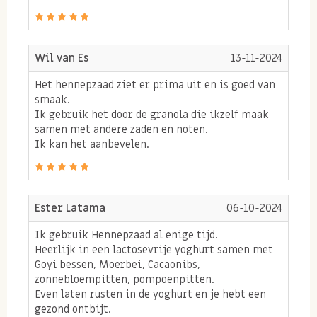
gezond en natuurlijk product.
Daarbij komt dat deze
essentiele aminozuren
in de
hennepzaden ook nog eens heel gemakkelijk kunnen
Wil van Es
13-11-2024
worden verteerd in ons lichaam en hierdoor snel
Het hennepzaad ziet er prima uit en is goed van
kunnen worden opgenomen. Wel 24% van de
smaak.
voedingswaarde van hennep zaden bestaat uit
Ik gebruik het door de granola die ikzelf maak
samen met andere zaden en noten.
eiwitten
.
Bestel hier online uw biologische hennepzaad
Ik kan het aanbevelen.
bij Sportsnuts.
Hennepzaad gezond door
globulaire eiwitten
Ester Latama
06-10-2024
Ik gebruik Hennepzaad al enige tijd.
Bewezen is dat
65% van de eiwitten
uit hennep zaden
Heerlijk in een lactosevrije yoghurt samen met
globulaire eiwitten zijn. Globulaire eiwitten zijn
Goyi bessen, Moerbei, Cacaonibs,
flexibel en gemakkelijk te verteren eiwitten. Dit is
zonnebloempitten, pompoenpitten.
Even laten rusten in de yoghurt en je hebt een
een hoog eiwitkwaliteit dat veel lijkt op ons
gezond ontbijt.