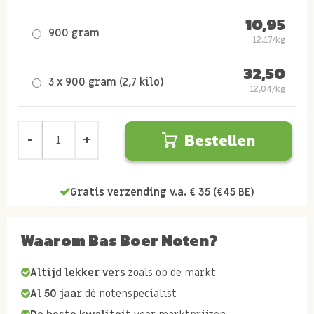
10,95
900 gram
12,17/kg
32,50
3 x 900 gram (2,7 kilo)
12,04/kg
Bestellen
Gratis verzending v.a. € 35 (€45 BE)
Waarom Bas Boer Noten?
Altijd lekker vers
zoals op de markt
Al 50 jaar
dé notenspecialist