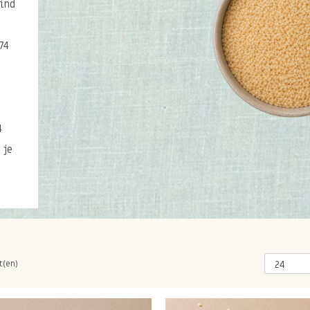
vind
74
4
 je
t(en)