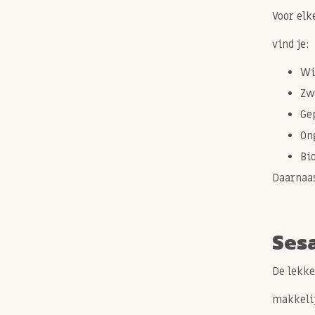
Voor elk
vind je:
Wi
Zw
Ge
On
Bi
Daarnaas
Ses
De lekke
makkelij