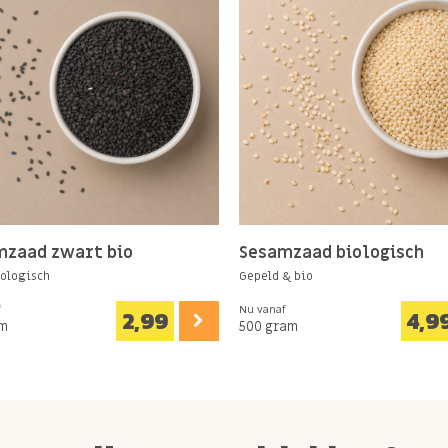
mzaad zwart bio
Sesamzaad biologisch
ologisch
Gepeld & bio
f
Nu vanaf
2,99
4,9
am
500 gram