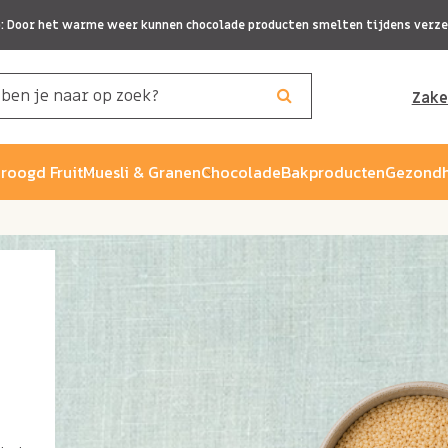
p: Door het warme weer kunnen chocolade producten smelten tijdens verze
Zake
roogd Fruit
Muesli & Granen
Chocolade
Bakproducten
Gezondh