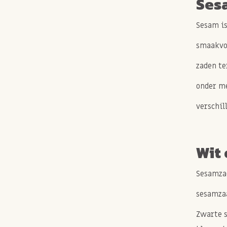
Ses
Sesam is
smaakvol
zaden te
onder me
verschil
Wit
Sesamzad
sesamzaa
Zwarte s