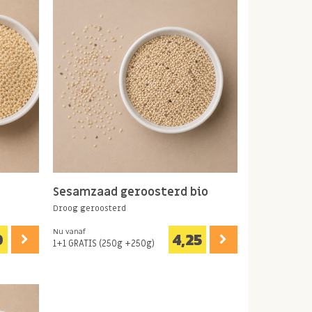
Sesamzaad geroosterd bio
Droog geroosterd
Nu vanaf
0
4,25
1+1 GRATIS (250g +250g)