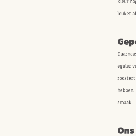
kleur nó
leuker a
Gep
Daarnaas
egaler v
roostert
hebben. 
smaak.
Ons