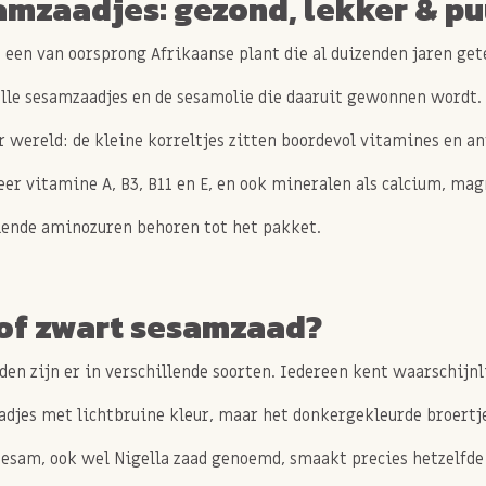
amzaadjes: gezond, lekker & pu
 een van oorsprong Afrikaanse plant die al duizenden jaren get
le sesamzaadjes en de sesamolie die daaruit gewonnen wordt. 
r wereld: de kleine korreltjes zitten boordevol vitamines en 
er vitamine A, B3, B11 en E, en ook mineralen als calcium, mag
lende aminozuren behoren tot het pakket.
 of zwart sesamzaad?
en zijn er in verschillende soorten. Iedereen kent waarschijnl
djes met lichtbruine kleur, maar het donkergekleurde broertje
esam, ook wel Nigella zaad genoemd, smaakt precies hetzelfde 