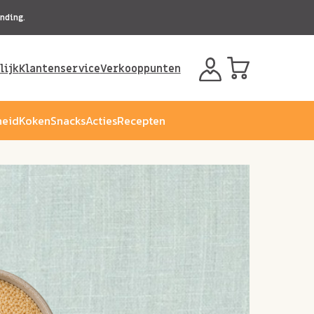
nding.
lijk
Klantenservice
Verkooppunten
eid
Koken
Snacks
Acties
Recepten