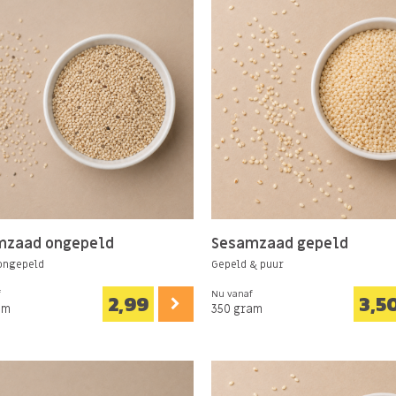
mzaad ongepeld
Sesamzaad gepeld
ongepeld
Gepeld & puur
f
Nu vanaf
2,99
3,5
am
350 gram