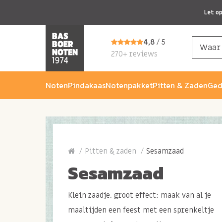
Let o
4,8
/ 5
270+ reviews
Noten
Pindakaas
Notenpakket
Pitten & Zaden
Ged
Pitten & zaden
Sesamzaad
Sesamzaad
Klein zaadje, groot effect: maak van al je
maaltijden een feest met een sprenkeltje