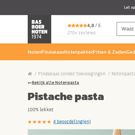
Let o
4,8
/ 5
270+ reviews
Noten
Pindakaas
Notenpakket
Pitten & Zaden
Ged
Pindakaas zonder toevoegingen
Notenpast
Bekijk alle Notenpasta
Pistache pasta
100% lekker
4 beoordeling(en)