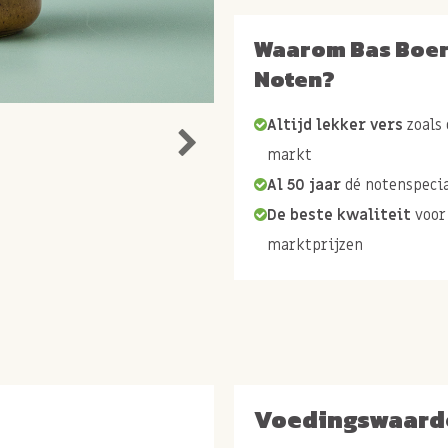
Waarom Bas Boe
Noten?
Altijd lekker vers
zoals 
markt
Al 50 jaar
dé notenspecia
De beste kwaliteit
voor
marktprijzen
Voedingswaard