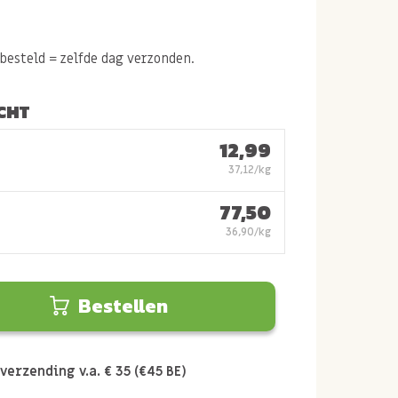
esteld = zelfde dag verzonden.
CHT
12,99
37,12/kg
77,50
36,90/kg
Bestellen
verzending v.a. € 35 (€45 BE)