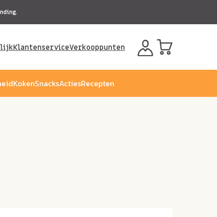
nding.
lijk
Klantenservice
Verkooppunten
eid
Koken
Snacks
Acties
Recepten