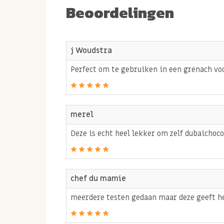
Beoordelingen
heerlijke pistachepasta kunnen maken? Lekker
kunstmatige toevoegingen, zout of suiker. Hier
pistache smaak. Onze kracht is het zorgvuldig 
j Woudstra
topkwaliteit pistachenootjes, deze zelf vers t
Perfect om te gebruiken in een grenach v
te vermalen tot een heerlijke pistache pasta.
Tip: wist je dat je de pistache pasta ook 
voor in recepten zoals cake, taart of ee
merel
pistache
dessert
?
Deze is echt heel lekker om zelf dubaicho
In samenwerking met Smakelijck is er
hier
een
van pistachepasta, amandelmeel en frambozen
chef du mamie
Allergie informatie
meerdere testen gedaan maar deze geeft het
Bevat NOTEN en PINDA-olie.