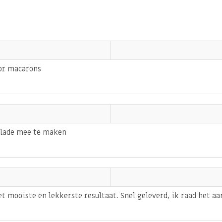
 smeuïg en zonder
door proef je een intense
selecteren van
e branden om het vervolgens
oor macarons
kunt gebruiken als basis
n smaakvol maar gezond
colade mee te maken
 heerlijk recept op basis
!
 mooiste en lekkerste resultaat. Snel geleverd, ik raad het aa