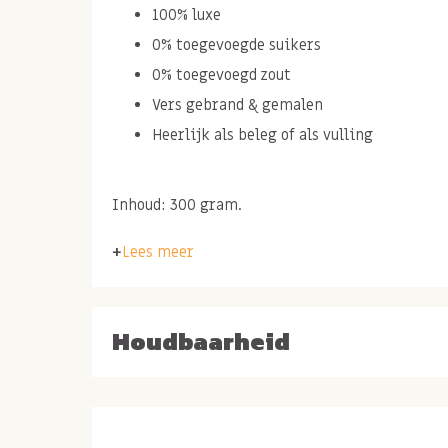
100% luxe
0% toegevoegde suikers
0% toegevoegd zout
Vers gebrand & gemalen
Heerlijk als beleg of als vulling
Inhoud: 300 gram.
Ingrediënten: pistacheNOTEN, gebrand in arach
Lees meer
Pistachepasta
Houdbaarheid
Pistachenoten, wij houden ervan. De groene pis
waarschijnlijk al als lekkere gezouten nootjes i
hartige snack. Maar wist je dat wij van gepeld