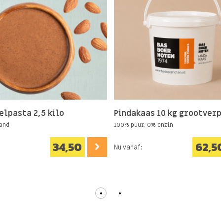
lpasta 2,5 kilo
Pindakaas 10 kg grootver
and
100% puur. 0% onzin
34,50
62,5
Nu vanaf: