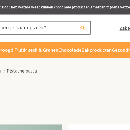
p: Door het warme weer kunnen chocolade producten smelten tijdens verze
Zake
roogd Fruit
Muesli & Granen
Chocolade
Bakproducten
Gezondh
a
Pistache pasta