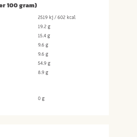
er 100 gram)
2519 kj / 602 kcal
19.2 g
15.4 g
9.6 g
9.6 g
54.9 g
8.9 g
0 g