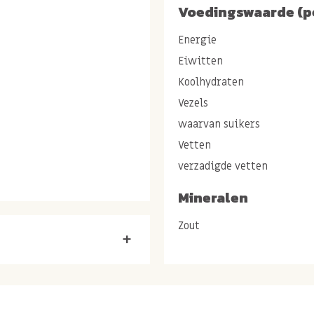
Voedingswaarde (p
Energie
Eiwitten
Koolhydraten
Vezels
waarvan suikers
Vetten
verzadigde vetten
ide-olie (PINDA-olie).
Mineralen
Zout
+
tache nootjes ken je
n een schilletje om als
e pistache noten ook een