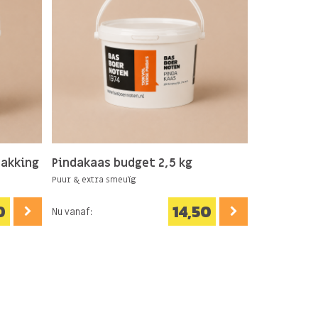
pakking
Pindakaas budget 2,5 kg
Pindakaas 
Puur & extra smeuïg
100% bio
0
14,50
Nu vanaf:
Nu vanaf: