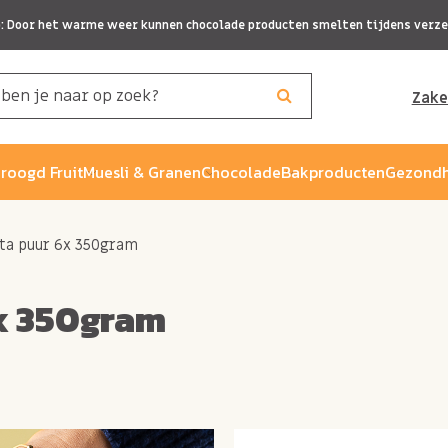
p: Door het warme weer kunnen chocolade producten smelten tijdens verze
Zake
roogd Fruit
Muesli & Granen
Chocolade
Bakproducten
Gezondh
ta puur 6x 350gram
x 350gram