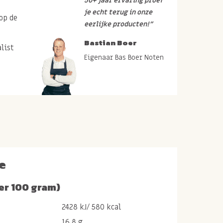
50+ jaar ervaring proef
je echt terug in onze
op de
eerlijke producten!”
Bastian Boer
list
Eigenaar Bas Boer Noten
e
er 100 gram)
2428 kJ/ 580 kcal
16.8 g