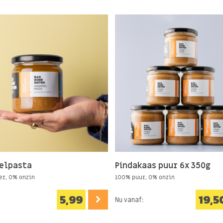
elpasta
Pindakaas puur 6x 350g
er, 0% onzin
100% puur, 0% onzin
5,99
19,5
Nu vanaf: