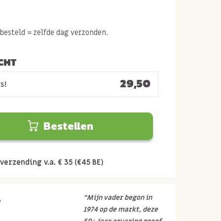
esteld = zelfde dag verzonden.
CHT
29,50
s!
Bestellen
verzending v.a. € 35 (€45 BE)
r
“Mijn vader begon in
1974 op de markt, deze