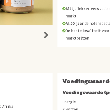
Altijd lekker vers
zoals 
markt
Al 50 jaar
dé notenspecia
De beste kwaliteit
voor
marktprijzen
Voedingswaard
Voedingswaarde (p
Energie
 Afrika
Eiwitten