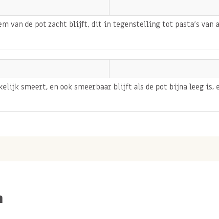
m van de pot zacht blijft, dit in tegenstelling tot pasta's van
s voor baksels
 ook voedzaam. Cashewnoten
ijk smeert, en ook smeerbaar blijft als de pot bijna leeg is, e
plantaardige eiwitten –
f voedzame snack.
ut of als smeuïge spread op
 natuurlijke zoete smaak
n