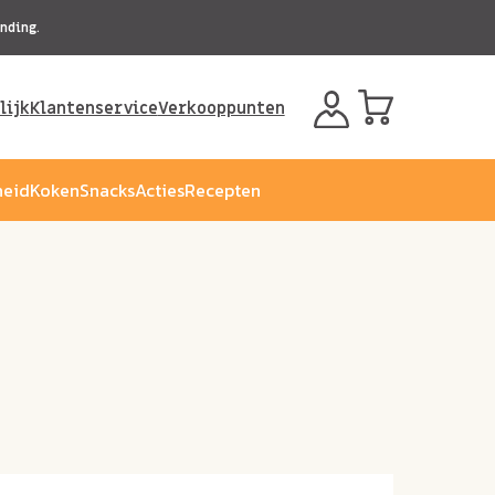
nding.
lijk
Klantenservice
Verkooppunten
eid
Koken
Snacks
Acties
Recepten