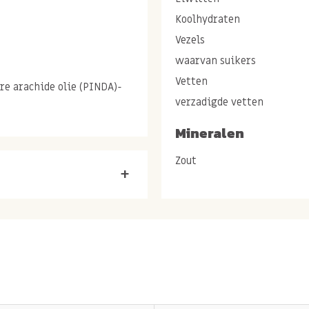
Koolhydraten
Vezels
waarvan suikers
Vetten
e arachide olie (PINDA)-
verzadigde vetten
Mineralen
 puur &
ten
Zout
+
nds 1974
 pure cashewpasta
– nu
akt van enkel geroosterde
n of andere onnodige