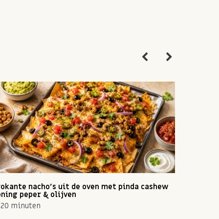
okante nacho's uit de oven met pinda cashew
Zomerse 
ning peper & olijven
10 min
20 minuten