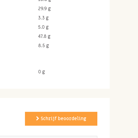
29.9 g
3.3 g
5.0 g
47.8 g
8.5 g
0 g
Schrijf beoordeling