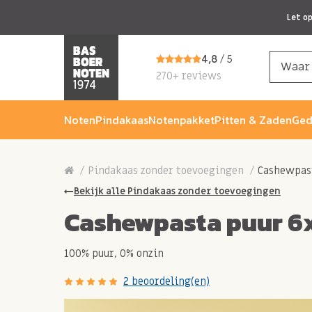
Let o
4,8
/ 5
270+ reviews
Noten
Pindakaas
Notenpakket
Pitten & Zaden
Ged
Pindakaas zonder toevoegingen
Cashewpas
Bekijk alle Pindakaas zonder toevoegingen
Cashewpasta puur 6
100% puur, 0% onzin
2 beoordeling(en)