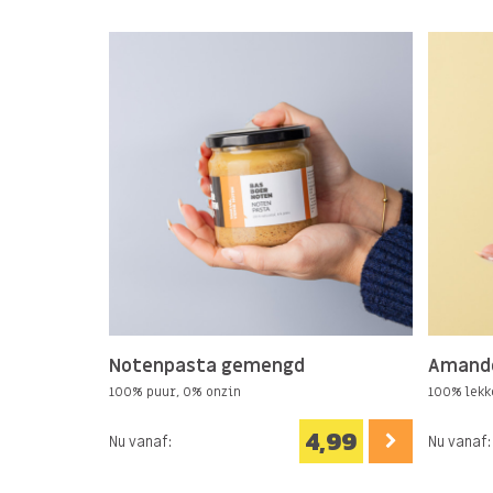
Bevat NOTEN, PINDA-olie.
Notenpasta gemengd
Amand
100% puur, 0% onzin
100% lekk
4,99
Nu vanaf:
Nu vanaf: