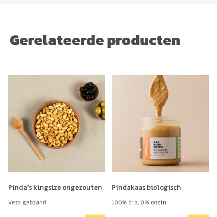
super geschikt om ook in gerechten en baksels te
verwerken. Denk hierbij aan muffins met pinda stukjes,
Gerelateerde producten
Allergie informatie
Kan NOTEN en SESAM bevatten.
Pinda's kingsize ongezouten
Pindakaas biologisch
Vers gebrand
100% bio, 0% onzin