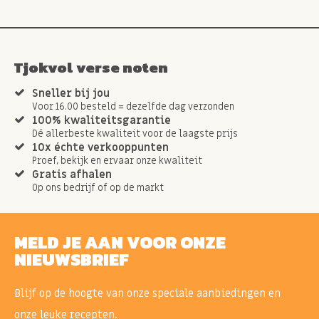
Tjokvol verse noten
Sneller bij jou
Voor 16.00 besteld = dezelfde dag verzonden
100% kwaliteitsgarantie
Dé allerbeste kwaliteit voor de laagste prijs
10x échte verkooppunten
Proef, bekijk en ervaar onze kwaliteit
Gratis afhalen
Op ons bedrijf of op de markt
MELD JE AAN VOOR ONZE
NIEUWSBRIEF
Blijf op de hoogte van onze speciale aanbiedingen en
onze leuke recepten.