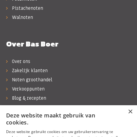
Pistachenoten
Walnoten
Over Bas Boer
Over ons
Zakelijk klanten
Noten groothandel
Verkooppunten
Blog & recepten
Werken bij Bas Boer Noten
×
Deze website maakt gebruik van
Contact
cookies.
Deze website gebruikt cookies om uw gebruikerservaring te