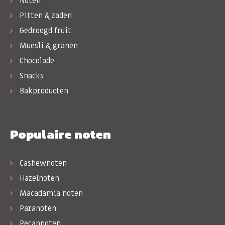
Noten
Pitten & zaden
Gedroogd fruit
Muesli & granen
Chocolade
Snacks
Bakproducten
Populaire noten
Cashewnoten
Hazelnoten
Macadamia noten
Paranoten
Pecannoten