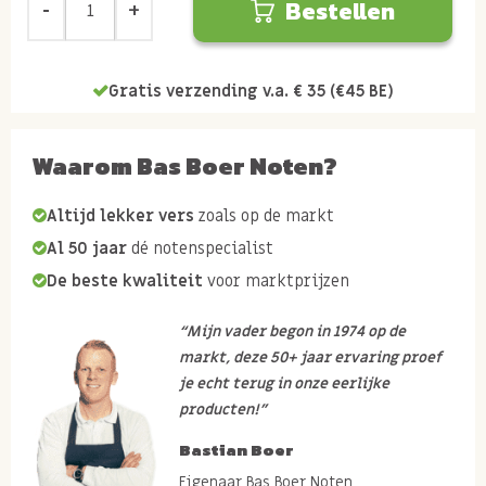
Bestellen
Gratis verzending v.a. € 35 (€45 BE)
Waarom Bas Boer Noten?
Altijd lekker vers
zoals op de markt
Al 50 jaar
dé notenspecialist
De beste kwaliteit
voor marktprijzen
“Mijn vader begon in 1974 op de
markt, deze 50+ jaar ervaring proef
je echt terug in onze eerlijke
producten!”
Bastian Boer
Eigenaar Bas Boer Noten