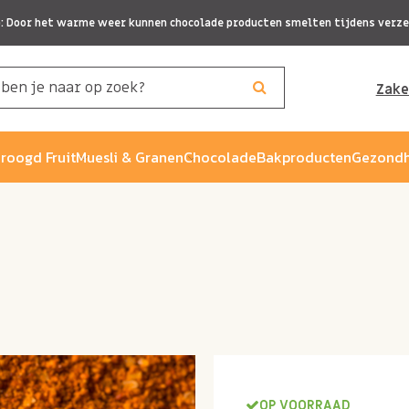
p: Door het warme weer kunnen chocolade producten smelten tijdens verze
Zake
roogd Fruit
Muesli & Granen
Chocolade
Bakproducten
Gezondh
OP VOORRAAD