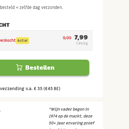
esteld = zelfde dag verzonden.
CHT
7,99
9,99
tverkocht
Actie!
7,99/kg
Bestellen
verzending v.a. € 35 (€45 BE)
r
“Mijn vader begon in
1974 op de markt, deze
50+ jaar ervaring proef