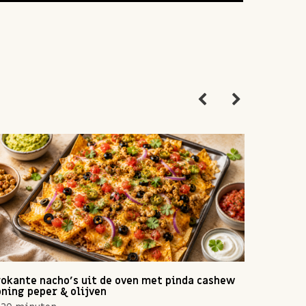
okante nacho's uit de oven met pinda cashew
Zomerse 
ning peper & olijven
10 min