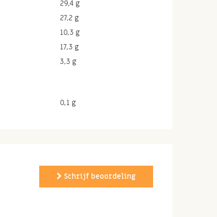
29,4 g
27,2 g
10,3 g
17,3 g
3,3 g
0,1 g
Schrijf beoordeling