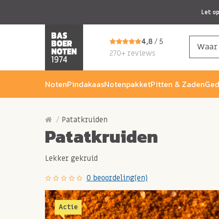
Let o
4,8
/ 5
270+ reviews
Noten
Pindakaas
Notenpakket
Pitten & Zaden
Ged
Patatkruiden
Patatkruiden
Lekker gekruid
0 beoordeling(en)
Actie