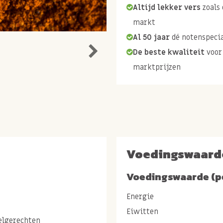
Altijd lekker vers
zoals 
markt
Al 50 jaar
dé notenspecia
De beste kwaliteit
voor
marktprijzen
Voedingswaard
Voedingswaarde (p
Energie
Eiwitten
elgerechten