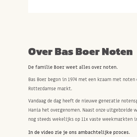
bijgerechten en kun je mee bakken of grillen o
je gerecht meer smaak te geven.
Tip lekker om je gerechten smaak te gev
aanzet!
Over Bas Boer Noten
Houdbaarheid
Sluit de kruiden na gebruik luchtdicht af en b
De familie Boer weet alles over noten.
om verlies van smaak en geur te voorkomen.
Bas Boer begon in 1974 met een kraam met noten 
THT 31-12-2025
Rotterdamse markt.
Vandaag de dag heeft de nieuwe generatie notenspe
Hania het overgenomen. Naast onze uitgebreide 
nog steeds wekelijks op 11x vaste weekmarkten in
In de video zie je ons ambachtelijke proces.