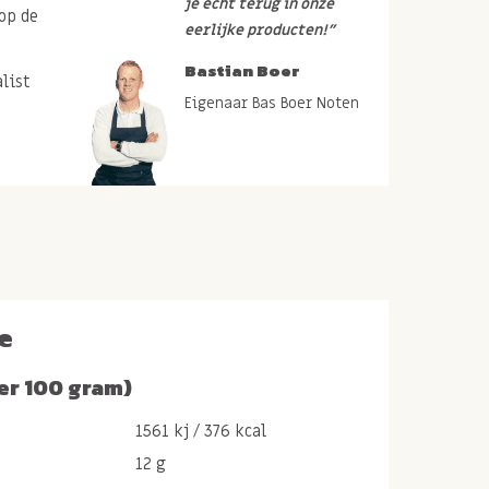
je echt terug in onze
op de
eerlijke producten!”
Bastian Boer
list
Eigenaar Bas Boer Noten
e
er 100 gram)
1561 kj / 376 kcal
12 g