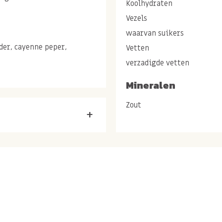
Koolhydraten
Vezels
waarvan suikers
der, cayenne peper,
Vetten
verzadigde vetten
Mineralen
tat, friet &
Zout
+
er ovenfriet, potato
e dat de kruidige mix ook
oenten, tofu in een wrap
ver zowel hoofd-als