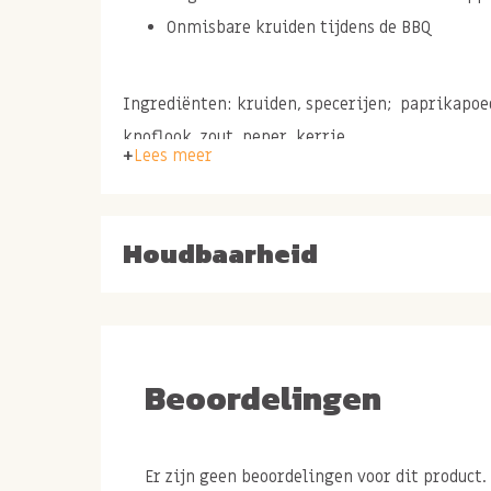
Onmisbare kruiden tijdens de BBQ
Ingrediënten: kruiden, specerijen; paprikapoe
knoflook, zout, peper, kerrie.
Lees meer
Kruidenmix voor over pa
Houdbaarheid
meer
De patatkruiden zijn natuurlijk super lekker ov
wedges of gebakken aardappeltjes. Maar wist j
lekker smaakt als topping over geroosterde gr
Beoordelingen
met sla of een hamburger?
De patatkruiden zijn veelzijdig toe te passen o
Er zijn geen beoordelingen voor dit product.