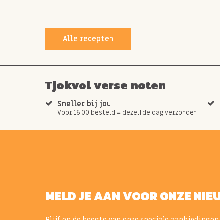
Alle recepten
Tjokvol verse noten
Sneller bij jou
Voor 16.00 besteld = dezelfde dag verzonden
MELD JE AAN VOOR ONZE NIE
Blijf op de hoogte van onze speciale aanbiedingen