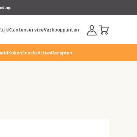
nding.
lijk
Klantenservice
Verkooppunten
eid
Koken
Snacks
Acties
Recepten