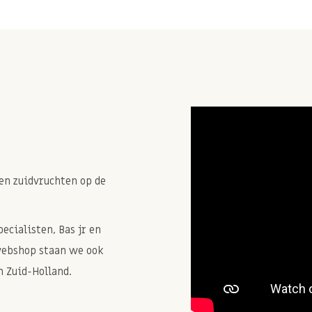
f als laatste toevoegen om
en wanneer je de bbq
ewaar op een donkere plek
en zuidvruchten op de
cialisten, Bas jr en
webshop staan we ook
 Zuid-Holland.