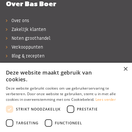
Over Bas Boer
Over ons
Zakelijk klanten
Noten groothandel
Verkooppunten
Blog & recepten
Werken bij Bas Boer Noten
×
Deze website maakt gebruik van
Contact
cookies.
Deze website gebruikt cookies om uw gebruikerservaring te
verbeteren. Door onze website te gebruiken, stemt u in met alle
cookies in overeenstemming met ons Cookiebeleid.
Lees verder
©1974 - 2026 Bas Boer Noten
STRIKT NOODZAKELIJK
PRESTATIE
Alle rechten voorbehouden
TARGETING
FUNCTIONEEL