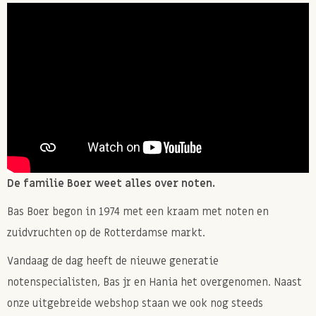
De familie Boer weet alles over noten.
Bas Boer begon in 1974 met een kraam met noten en
zuidvruchten op de Rotterdamse markt.
Vandaag de dag heeft de nieuwe generatie
notenspecialisten, Bas jr en Hania het overgenomen. Naast
onze uitgebreide webshop staan we ook nog steeds