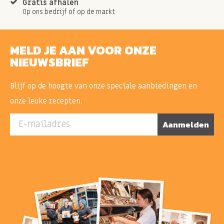
Gratis afhalen
Op ons bedrijf of op de markt
MELD JE AAN VOOR ONZE
NIEUWSBRIEF
Blijf op de hoogte van onze speciale aanbiedingen en
onze leuke recepten.
E-mailadres
Aanmelden