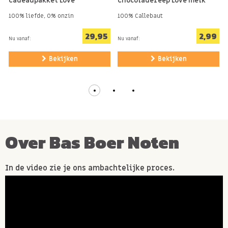
Cadeaupakket Love
Chocoladereep Love melk
Lief gebaar voor iemand speciaal
100% liefde, 0% onzin
100% Callebaut
Kleine verrassing of attentie
Cadeautje voor bij koffie of thee
29,95
2,99
Nu vanaf:
Nu vanaf:
Bekijken
Bekijken
Over Bas Boer Noten
In de video zie je ons ambachtelijke proces.