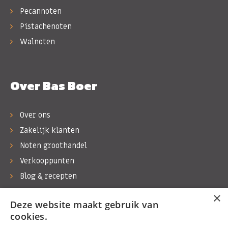
Pecannoten
Pistachenoten
Walnoten
Over Bas Boer
Over ons
Zakelijk klanten
Noten groothandel
Verkooppunten
Blog & recepten
Werken bij Bas Boer Noten
×
Deze website maakt gebruik van
Contact
cookies.