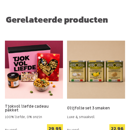
Gerelateerde producten
Tjokvol liefde cadeau
Olijfolie set 3 smaken
pakket
100% liefde, 0% onzin
Luxe & smaakvol
29,95
22,96
Nu vanaf:
Nu vanaf: