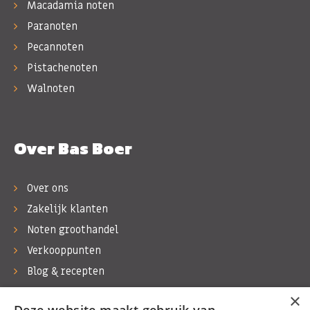
Macadamia noten
Paranoten
Pecannoten
Pistachenoten
Walnoten
Over Bas Boer
Over ons
Zakelijk klanten
Noten groothandel
Verkooppunten
Blog & recepten
Werken bij Bas Boer Noten
×