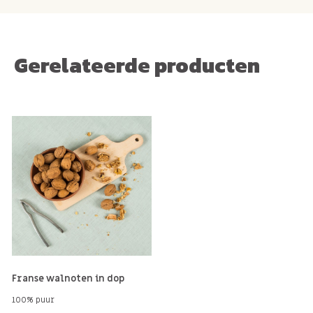
gezellig op tafel staat of in een zelf samengesteld
cadeaupakket.
Gerelateerde producten
Wist je dat we ook
Franse walnoten in dop
hebben
verpakt vanaf 500 gr tot bulkverpakking van 5 kilo?
Franse walnoten in dop
100% puur