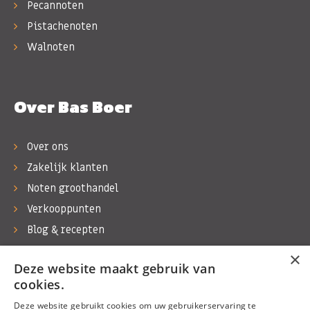
Pecannoten
Pistachenoten
Walnoten
Over Bas Boer
Over ons
Zakelijk klanten
Noten groothandel
Verkooppunten
Blog & recepten
Werken bij Bas Boer Noten
×
Deze website maakt gebruik van
Contact
cookies.
Deze website gebruikt cookies om uw gebruikerservaring te