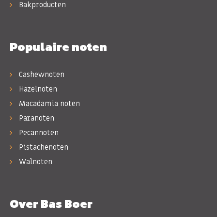
Bakproducten
Populaire noten
Cashewnoten
Hazelnoten
Macadamia noten
Paranoten
Pecannoten
Pistachenoten
Walnoten
Over Bas Boer