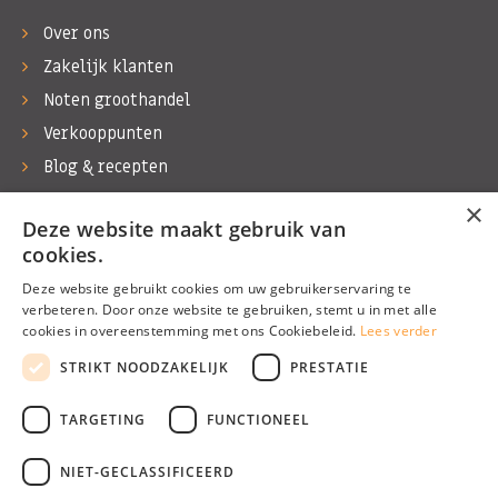
Over ons
Zakelijk klanten
Noten groothandel
Verkooppunten
Blog & recepten
Werken bij Bas Boer Noten
×
Deze website maakt gebruik van
Contact
cookies.
Deze website gebruikt cookies om uw gebruikerservaring te
verbeteren. Door onze website te gebruiken, stemt u in met alle
cookies in overeenstemming met ons Cookiebeleid.
Lees verder
©1974 - 2026 Bas Boer Noten
STRIKT NOODZAKELIJK
PRESTATIE
Alle rechten voorbehouden
TARGETING
FUNCTIONEEL
NIET-GECLASSIFICEERD