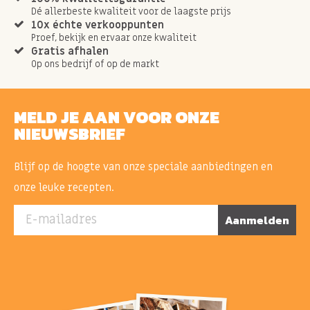
Dé allerbeste kwaliteit voor de laagste prijs
10x échte verkooppunten
Proef, bekijk en ervaar onze kwaliteit
Gratis afhalen
Op ons bedrijf of op de markt
MELD JE AAN VOOR ONZE
NIEUWSBRIEF
Blijf op de hoogte van onze speciale aanbiedingen en
onze leuke recepten.
E-mailadres
Aanmelden