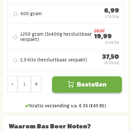
6,99
400 gram
17,47/kg
20,97
1200 gram (3x400g hersluitbaar
19,99
verpakt)
16,66/kg
37,50
2,5 kilo (hersluitbaar verpakt)
15,00/kg
Bestellen
Gratis verzending v.a. € 35 (€45 BE)
Waarom Bas Boer Noten?