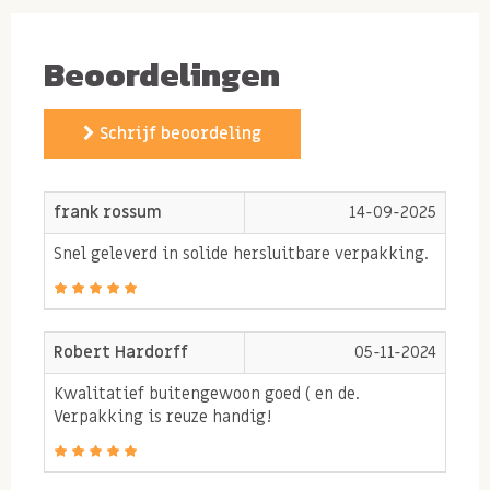
heerlijke vers gebrande macadamia notenmix
Beoordelingen
Allergenen:
Bevat
NOTEN
en
PINDA'S
. Kan sporen
Schrijf beoordeling
bevatten van
GLUTEN
.
frank rossum
14-09-2025
Snel geleverd in solide hersluitbare verpakking.
Robert Hardorff
05-11-2024
Kwalitatief buitengewoon goed ( en de.
Verpakking is reuze handig!