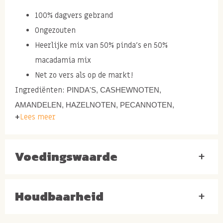
100% dagvers gebrand
Ongezouten
Heerlijke mix van 50% pinda's en 50%
macadamia mix
Net zo vers als op de markt!
Ingrediënten:
PINDA'S, CASHEWNOTEN,
AMANDELEN, HAZELNOTEN, PECANNOTEN,
Lees meer
MACADAMIA NOTEN, PINDA-olie (arachide).
Wist je dat wij de gebrande noten verpakken in
Voedingswaarde
luchtdichte verpakkingen? Zou hou je de nootjes
+
langer knapperig en lekker!
Houdbaarheid
+
* Op zoek naar een luxe notenmix zonder pinda's en
met veel macadamia noten? Probeer dan eens
deze