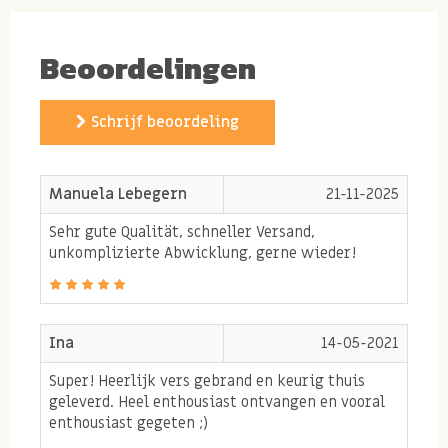
Vers gebrande & gezouten pistachenoten
Droog geroosterde gezouten pistache (minder
Beoordelingen
vet)
Ongezouten vers gebrande pistachenoten
Schrijf beoordeling
Gepelde pistachenoten naturel
(zelf even
roosteren en lekker over de salade)
Pistache biologisch puur
Manuela Lebegern
21-11-2025
Sehr gute Qualität, schneller Versand,
unkomplizierte Abwicklung, gerne wieder!
Allergenen:
Bevat
NOTEN
. Kan sporen bevatten van
GLUTEN
,
PINDA'S
en
SESAM
.
Ina
14-05-2021
Super! Heerlijk vers gebrand en keurig thuis
geleverd. Heel enthousiast ontvangen en vooral
enthousiast gegeten ;)