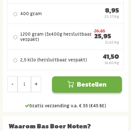
8,95
400 gram
22,37/kg
26,85
1200 gram (3x400g hersluitbaar
25,95
verpakt)
21,62/kg
41,50
2,5 kilo (hersluitbaar verpakt)
16,60/kg
Bestellen
Gratis verzending v.a. € 35 (€45 BE)
Waarom Bas Boer Noten?