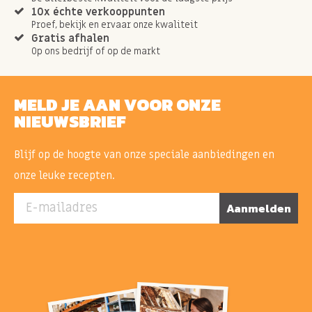
10x échte verkooppunten
Proef, bekijk en ervaar onze kwaliteit
Gratis afhalen
Op ons bedrijf of op de markt
MELD JE AAN VOOR ONZE
NIEUWSBRIEF
Blijf op de hoogte van onze speciale aanbiedingen en
onze leuke recepten.
E-mailadres
Aanmelden