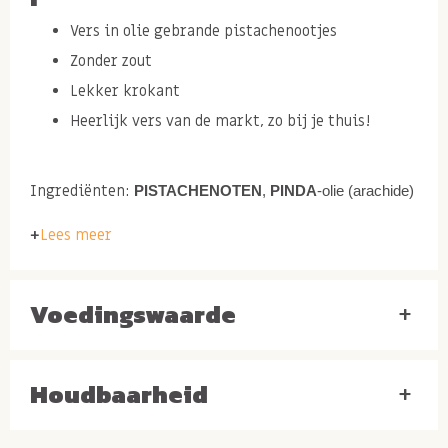
Vers in olie gebrande pistachenootjes
Zonder zout
Lekker krokant
Heerlijk vers van de markt, zo bij je thuis!
Ingrediënten:
PISTACHENOTEN
,
PINDA
-olie (arachide)
Lees meer
Top 5 pistachenootjes
Voedingswaarde
+
Ook zo gek op pistachenoten? Wij wel en daarom
hebben we heerlijke soorten pistachios voor jou in
ons assortiment.
Houdbaarheid
+
De meest verkochte pistachenoten zijn: