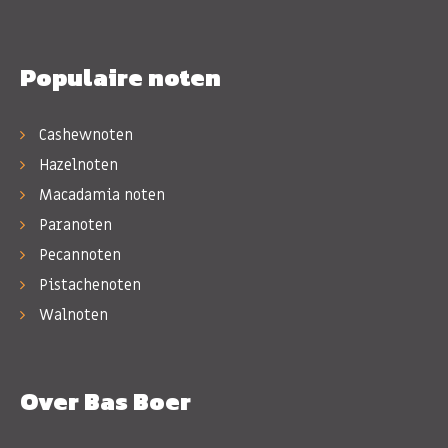
Populaire noten
Cashewnoten
Hazelnoten
Macadamia noten
Paranoten
Pecannoten
Pistachenoten
Walnoten
Over Bas Boer