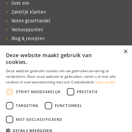
Over ons
Zakelijk klanten
Noten groothandel
Verkooppunten
Blog & recepten
Werken bij Bas Boer Noten
×
Deze website maakt gebruik van
Contact
cookies.
Deze website gebruikt cookies om uw gebruikerservaring te
verbeteren. Door onze website te gebruiken, stemt u in met alle
cookies in overeenstemming met ons Cookiebeleid.
Lees verder
©1974 - 2026 Bas Boer Noten
STRIKT NOODZAKELIJK
PRESTATIE
Alle rechten voorbehouden
TARGETING
FUNCTIONEEL
NIET-GECLASSIFICEERD
DETAILS WEERGEVEN