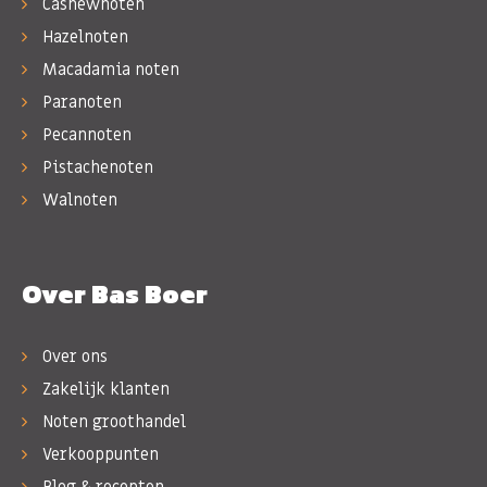
Cashewnoten
Hazelnoten
Macadamia noten
Paranoten
Pecannoten
Pistachenoten
Walnoten
Over Bas Boer
Over ons
Zakelijk klanten
Noten groothandel
Verkooppunten
Blog & recepten