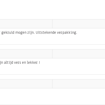
nteren.
. Kan sporen bevatten van
 gekruid mogen zijn. Uitstekende verpakking.
n altijd vers en lekker !