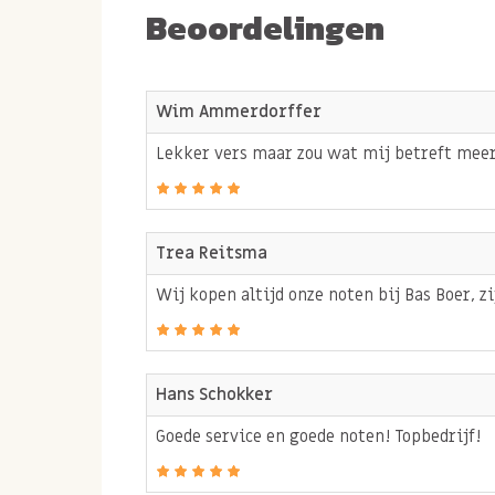
kunnen het niet laten om te blijven experime
Beoordelingen
Allergenen:
Bevat
PINDA
,
SELDERIJ
en
NOTEN
GLUTEN
en
SESAM
.
Wim Ammerdorffer
Lekker vers maar zou wat mij betreft meer
Trea Reitsma
Wij kopen altijd onze noten bij Bas Boer, zij
Hans Schokker
Goede service en goede noten! Topbedrijf!