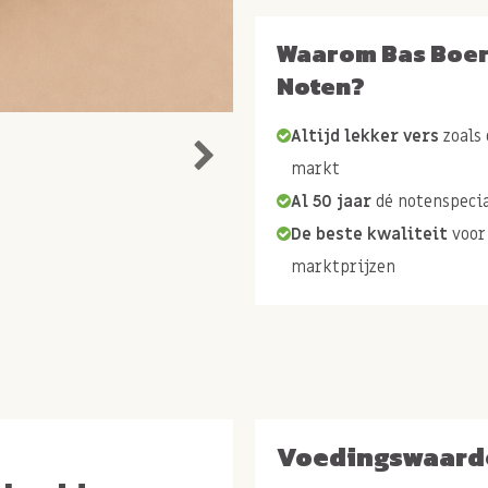
Waarom Bas Boe
Noten?
Altijd lekker vers
zoals 
markt
Al 50 jaar
dé notenspecia
De beste kwaliteit
voor
marktprijzen
Voedingswaard