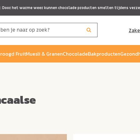
p: Door het warme weer kunnen chocolade producten smelten tijdens verze
Zake
roogd Fruit
Muesli & Granen
Chocolade
Bakproducten
Gezondh
caalse