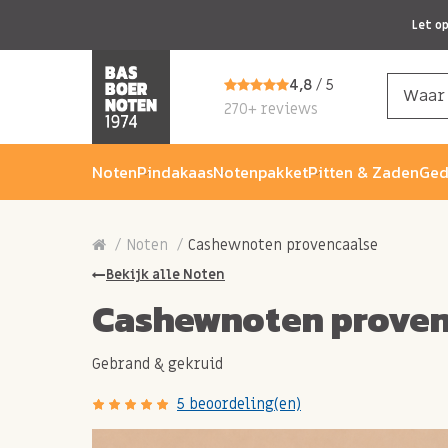
Let o
4,8
/ 5
270+ reviews
Noten
Pindakaas
Notenpakket
Pitten & Zaden
Ged
Noten
Cashewnoten provencaalse
Bekijk alle Noten
Cashewnoten proven
Gebrand & gekruid
5 beoordeling(en)