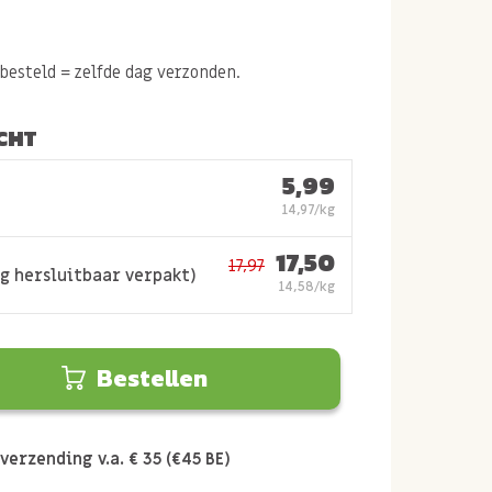
esteld = zelfde dag verzonden.
CHT
5,99
14,97/kg
17,50
17,97
g hersluitbaar verpakt)
14,58/kg
Bestellen
verzending v.a. € 35 (€45 BE)