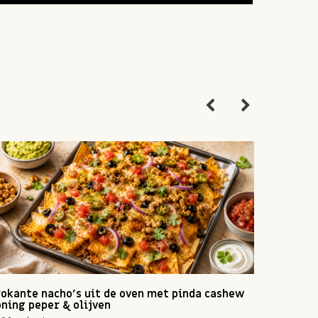
okante nacho's uit de oven met pinda cashew
Zomerse 
ning peper & olijven
10 min