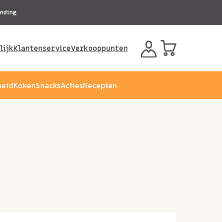
nding.
lijk
Klantenservice
Verkooppunten
eid
Koken
Snacks
Acties
Recepten