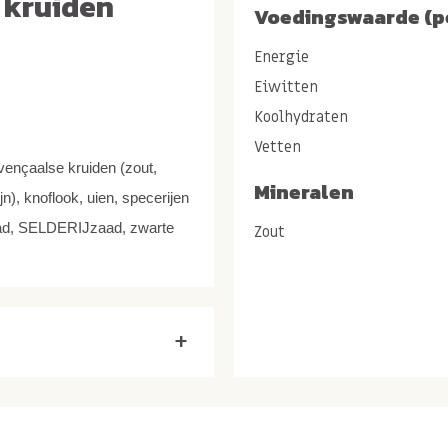
 kruiden
Voedingswaarde (p
Energie
Eiwitten
Koolhydraten
Vetten
vençaalse
kruiden (zout,
Mineralen
n), knoflook, uien, specerijen
ad,
SELDERIJzaad, zwarte
Zout
antiklontermiddel(en): E551).
met echte
+
wij als notenboer familie