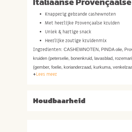
Italiaanse Provençaalse
Knapperig gebrande cashewnoten
Met heerlijke Provençaalse kruiden
Uniek & hartige snack
Heerlijke zoutige kruidenmix
Ingredienten:
CASHEWNOTEN, PINDA olie, Pro
kruiden (peterselie, bonenkruid, lavasblad, rozemarij
(gember, foelie, korianderzaad, kurkuma, venkelza
Lees meer
peper), zonnebloemolie, smaakversterker(s): E621, 
Houdbaarheid
Gebrande cashewnoten 
kruiden
Ben je ook zo gek op cashewnoten? Wij wel en 