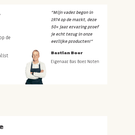
r
“Mijn vader begon in
1974 op de markt, deze
50+ jaar ervaring proef
je echt terug in onze
op de
eerlijke producten!”
Bastian Boer
list
Eigenaar Bas Boer Noten
e