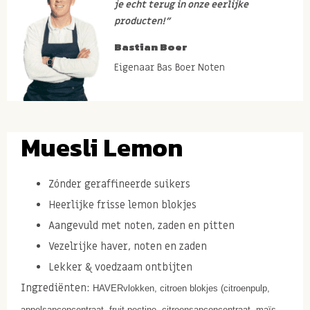
je echt terug in onze eerlijke
producten!”
Bastian Boer
Eigenaar Bas Boer Noten
Muesli Lemon
Zónder geraffineerde suikers
Heerlijke frisse lemon blokjes
Aangevuld met noten, zaden en pitten
Vezelrijke haver, noten en zaden
Lekker & voedzaam ontbijten
Ingrediënten:
HAVERvlokken, citroen blokjes (citroenpulp,
appelsapconcentraat, fruit pectine, citroensapconcentraat, maïs