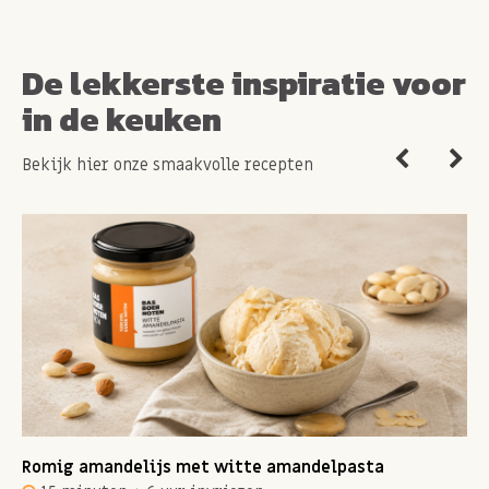
verwerkt. Niet geschikt bij een glutenvrij dieet.
De lekkerste inspiratie voor
Kortom: fris, vezelrijk en lekker ontbijten met
in de keuken
muesli dus!
Bekijk hier onze smaakvolle recepten
Allergie informatie
:
Bevat NOTEN, GLUTEN.
Romig amandelijs met witte amandelpasta