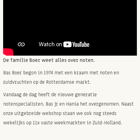
Rijk aan vezels, gezonde vetten en plantaardige
eiwitten
Ideaal voor een bewuste start van de dag
Veelgestelde vragen
Bevat deze muesli suiker?
Alleen natuurlijke suikers uit appeldiksap en
De familie Boer weet alles over noten.
citroensap. Geen geraffineerde suikers die worden
Bas Boer begon in 1974 met een kraam met noten en
toegevoegd.
zuidvruchten op de Rotterdamse markt.
Is Lemon Muesli geschikt voor veganisten?
Vandaag de dag heeft de nieuwe generatie
Ja, deze muesli is volledig plantaardig.
notenspecialisten, Bas jr en Hania het overgenomen. Naast
Zit er gluten in deze muesli?
onze uitgebreide webshop staan we ook nog steeds
De haver is van nature glutenvrij, maar kan sporen
wekelijks op 11x vaste weekmarkten in Zuid-Holland.
van gluten bevatten doordat wij al onze muesli' s
inpakken in een ruimte waar ook gluten worden