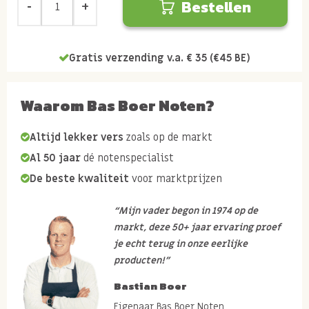
Bestellen
Gratis verzending v.a. € 35 (€45 BE)
Waarom Bas Boer Noten?
Altijd lekker vers
zoals op de markt
Al 50 jaar
dé notenspecialist
De beste kwaliteit
voor marktprijzen
“Mijn vader begon in 1974 op de
markt, deze 50+ jaar ervaring proef
je echt terug in onze eerlijke
producten!”
Bastian Boer
Eigenaar Bas Boer Noten