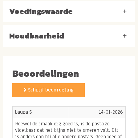
(PINDA).
Voedingswaarde
+
Macadamia pasta luxe en
Houdbaarheid
+
romig
De luxe macadamia notenpasta is gemaakt van vers
gebrande Australische macadamia noten. Door het
Beoordelingen
branden komt de macadamia smaak extra goed naar
voren. Door deze pure notensmaak kiezen wij ervoor
Schrijf beoordeling
geen toevoegingen te gebruiken zodat je de romige
macadamia pasta smaakt zoals die hoort te smaken.
Laura S
14-01-2026
Doordat macadamia noten van nature rijk aan vetten
zijn is het een notenpasta die snel vult en voedzaam
Hoewel de smaak erg goed is, is de pasta zo
vloeibaar dat het bijna niet te smeren valt. Dit
is. Heerlijk als beleg op crackers, boterhammen of
is anders dan bij alle andere pasta’s. Geen idee of