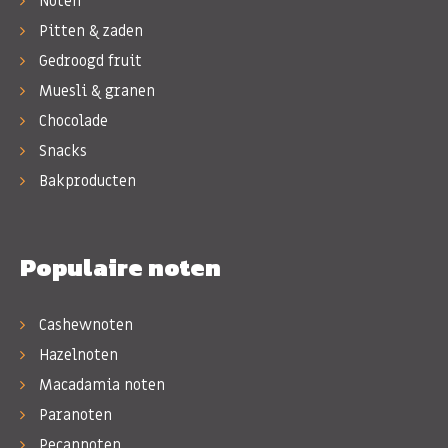
Noten
Pitten & zaden
Gedroogd fruit
Muesli & granen
Chocolade
Snacks
Bakproducten
Populaire noten
Cashewnoten
Hazelnoten
Macadamia noten
Paranoten
Pecannoten