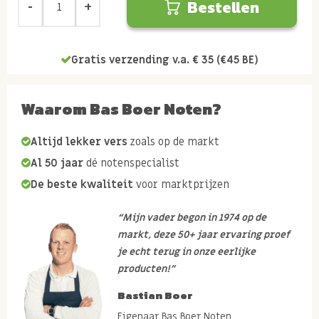
Bestellen
Gratis verzending v.a. € 35 (€45 BE)
Waarom Bas Boer Noten?
Altijd lekker vers
zoals op de markt
Al 50 jaar
dé notenspecialist
De beste kwaliteit
voor marktprijzen
“Mijn vader begon in 1974 op de
markt, deze 50+ jaar ervaring proef
je echt terug in onze eerlijke
producten!”
Bastian Boer
Eigenaar Bas Boer Noten