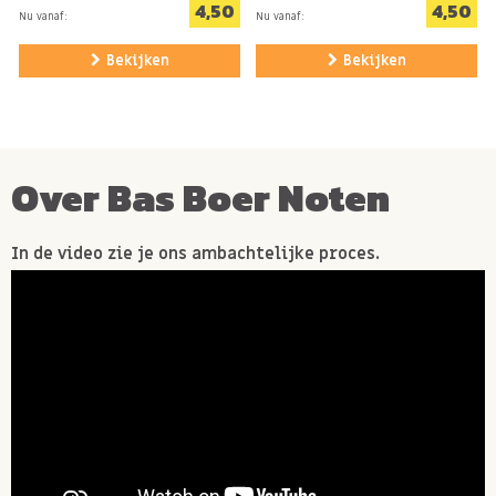
4,50
4,50
dessertwijn?
Nu vanaf:
Nu vanaf:
Bekijken
Bekijken
Allergie informatie
Bevat MELK, GLUTEN, SOJA.
Kan sporen bevatten van NOTEN, MOSTERD
Over Bas Boer Noten
In de video zie je ons ambachtelijke proces.