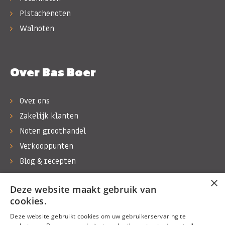
Pistachenoten
Walnoten
Over Bas Boer
Over ons
Zakelijk klanten
Noten groothandel
Verkooppunten
Blog & recepten
Werken bij Bas Boer Noten
×
Deze website maakt gebruik van
Contact
cookies.
Deze website gebruikt cookies om uw gebruikerservaring te