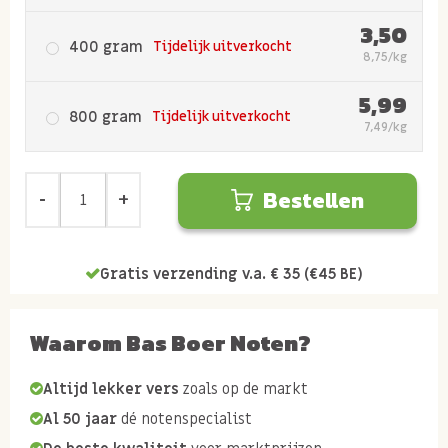
3,50
400 gram
Tijdelijk uitverkocht
8,75/kg
5,99
800 gram
Tijdelijk uitverkocht
7,49/kg
Bestellen
Gratis verzending v.a. € 35 (€45 BE)
Waarom Bas Boer Noten?
Altijd lekker vers
zoals op de markt
Al 50 jaar
dé notenspecialist