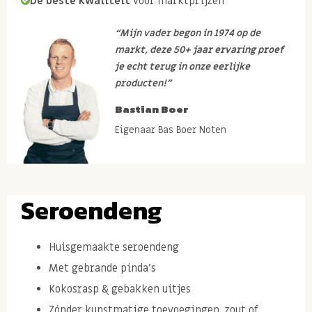
De beste kwaliteit
voor marktprijzen
“Mijn vader begon in 1974 op de
markt, deze 50+ jaar ervaring proef
je echt terug in onze eerlijke
producten!”
Bastian Boer
Eigenaar Bas Boer Noten
Seroendeng
Huisgemaakte seroendeng
Met gebrande pinda's
Kokosrasp & gebakken uitjes
Zónder kunstmatige toevoegingen, zout of