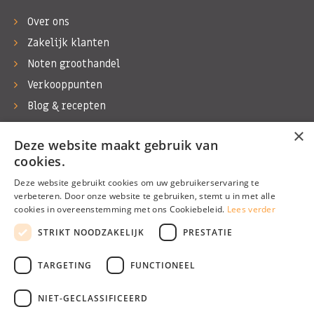
Over ons
Zakelijk klanten
Noten groothandel
Verkooppunten
Blog & recepten
Werken bij Bas Boer Noten
×
Deze website maakt gebruik van
Contact
cookies.
Deze website gebruikt cookies om uw gebruikerservaring te
verbeteren. Door onze website te gebruiken, stemt u in met alle
cookies in overeenstemming met ons Cookiebeleid.
Lees verder
©1974 - 2026 Bas Boer Noten
STRIKT NOODZAKELIJK
PRESTATIE
Alle rechten voorbehouden
TARGETING
FUNCTIONEEL
NIET-GECLASSIFICEERD