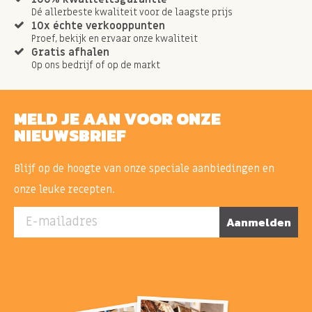
Dé allerbeste kwaliteit voor de laagste prijs
10x échte verkooppunten
Proef, bekijk en ervaar onze kwaliteit
Gratis afhalen
Op ons bedrijf of op de markt
MELD JE AAN VOOR ONZE
NIEUWSBRIEF
Blijf op de hoogte van onze speciale aanbiedingen en
onze leuke recepten.
E-mailadres
Aanmelden