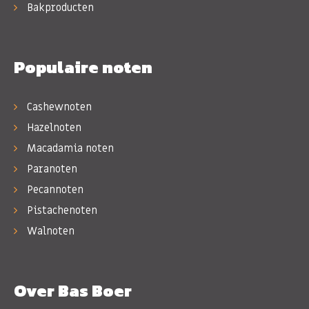
Bakproducten
Populaire noten
Cashewnoten
Hazelnoten
Macadamia noten
Paranoten
Pecannoten
Pistachenoten
Walnoten
Over Bas Boer