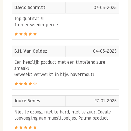
Inca bessen en de
David Schmitt
07-03-2025
stofwisseling
Top Qualität !!!
Immer wieder gerne
Incan berries bevatten veel van het mineraal fosfor
dat belangrijk is bij de regulering van onze
stofwisseling. Daarnaast draagt fosfor ook bij aan een
B.H. Van Gelder
04-03-2025
normale werking van onze celmembranen. De
Een heerlijk product met een tintelend zure
vitamine A en B in de incabessen versterken het
smaak!
Geweekt verwerkt in bijv. havermout!
effect van deze processen. Voor sporters is het juist
belangrijk de energiestofwisseling en onze cellen in
een zo goed mogelijke staat te houden. Hoe beter de
Jouke Benes
27-01-2025
energie naar onze cellen wordt vervoerd en verbruikt,
hoe meer wij uit lichamelijke prestaties kunnen
Niet te droog, niet te hard, niet te zuur. Ideale
toevoeging aan mueslitoetjes. Prima product!
halen.