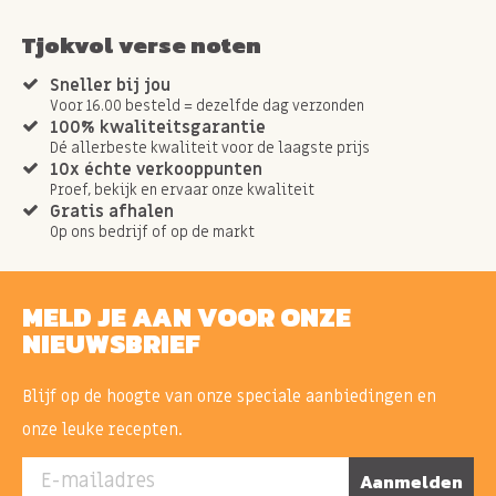
Tjokvol verse noten
Sneller bij jou
Voor 16.00 besteld = dezelfde dag verzonden
100% kwaliteitsgarantie
Dé allerbeste kwaliteit voor de laagste prijs
10x échte verkooppunten
Proef, bekijk en ervaar onze kwaliteit
Gratis afhalen
Op ons bedrijf of op de markt
MELD JE AAN VOOR ONZE
NIEUWSBRIEF
Blijf op de hoogte van onze speciale aanbiedingen en
onze leuke recepten.
E-mailadres
Aanmelden