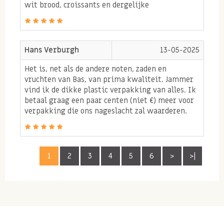
wit brood, croissants en dergelijke
op waardoor je tijdens het eten hiervan naast
voldoende vocht ook gelijk je lichaam optimaal
hydrateert.
Hans Verburgh
13-05-2025
Chiazaad en eiwitten
Het is, net als de andere noten, zaden en
vruchten van Bas, van prima kwaliteit. Jammer
Chia zaden zijn een van de weinige zaden soorten die
vind ik de dikke plastic verpakking van alles. Ik
ook nog eens plantaardige eiwitten bevatten. Vooral
betaal graag een paar centen (niet €) meer voor
verpakking die ons nageslacht zal waarderen.
als je veel sport is dit een toevoeging waar je vaak in
je voeding op zult letten. Daarbij komt dat chia zaden
ook nog veel van de mineralen; calcium, magnesium
1
2
3
4
5
6
>
>|
en ijzer bevatten. Mede door deze bovengemoede
eigenschappen is chia zaad voor sporters en
daarbuiten voor iedereen die met gezonde voeding
bezig is een super goed product om toe te voegen aan
je dagelijkse voeding. Bestel dus online uw producten