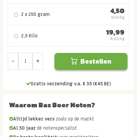
4,50
2 x 250 gram
9,00/kg
19,99
2,5 kilo
8,00/kg
Bestellen
Gratis verzending v.a. € 35 (€45 BE)
Waarom Bas Boer Noten?
Altijd lekker vers
zoals op de markt
Al 50 jaar
dé notenspecialist