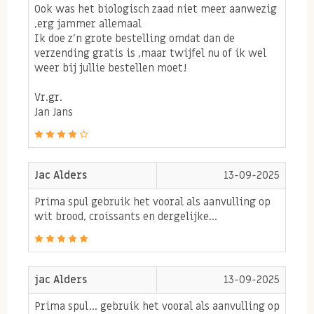
Ook was het biologisch zaad niet meer aanwezig
radicalen hechten zich aan gezonde cellen, waardoor
,erg jammer allemaal
deze beschadigen. Antioxidanten zorgen ervoor dat
Ik doe z’n grote bestelling omdat dan de
verzending gratis is ,maar twijfel nu of ik wel
deze vrije radicalen zich niet hechten aan gezonde
weer bij jullie bestellen moet!
cellen, waardoor deze intact blijven. Het is belangrijk
Vr.gr.
de cellen zo gezond mogelijk te houden zodat er zo veel
Jan Jans
mogelijk cellen gezond blijven en je lichaam optimaal
kan presteren.
Chiazaad en vezels
Jac Alders
13-09-2025
Een ander belangrijke voedingseigenschap van chia
Prima spul gebruik het vooral als aanvulling op
wit brood, croissants en dergelijke...
zaad is dat ze vol vezels zitten en daarbij de
darmwerking ondersteunen. Handig is om de chia
zaden 10 minuten alvorens je ze op eet even in een
jac Alders
13-09-2025
vochtige bodem te laten weken. Dit kan dus ook
Prima spul... gebruik het vooral als aanvulling op
kwark of yoghurt zijn. De chia zaden zuigen het vocht