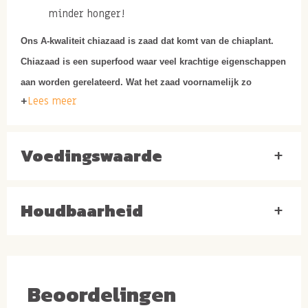
minder honger!
Ons A-kwaliteit chiazaad is zaad dat komt van de chiaplant.
Chiazaad is een superfood waar veel krachtige eigenschappen
aan worden gerelateerd. Wat het zaad voornamelijk zo
Lees meer
bijzonder maakt is de grote hoeveelheid vezels, omega-3
vetten en antioxidanten. Lees hieronder wat chiazaad voor jou
kan doen als je nu beslist online te bestellen!
Voedingswaarde
+
Gezonde kenmerken
chiazaad
Houdbaarheid
+
Chiazaad omega 3 vetten
Chia zaden zijn een opkomende superfood en terecht.
Doordat chia zaden een hoog gehalte aan omega 3
Beoordelingen
bevatten is het een uitzonderlijk natuurlijk