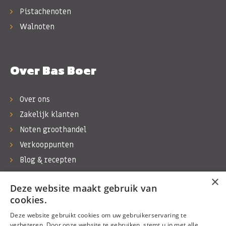
Pistachenoten
Walnoten
Over Bas Boer
Over ons
Zakelijk klanten
Noten groothandel
Verkooppunten
Blog & recepten
Werken bij Bas Boer Noten
×
Deze website maakt gebruik van
Contact
cookies.
Deze website gebruikt cookies om uw gebruikerservaring te
verbeteren. Door onze website te gebruiken, stemt u in met alle