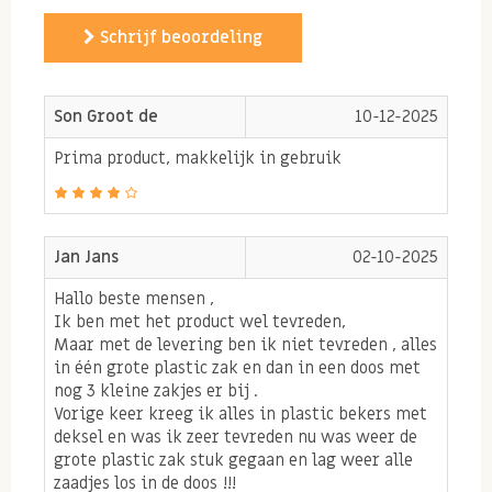
voedingsproduct want ons lichaam kan voorzien van
Schrijf beoordeling
de gezonde omega 3 vetten. Doordat omega 3 in
natuurlijke vorm veel beter wordt opgenomen dan in
Son Groot de
10-12-2025
vorm van supplementen is het belangrijk ervoor te
zorgen dat omega 3 voldoende in je dieet wordt
Prima product, makkelijk in gebruik
meegenomen.
Chiazaad en anti-oxidanten
Jan Jans
02-10-2025
Chia zaden bestaan dus voornamelijk uit gezonde
Hallo beste mensen ,
vetten maar daarnaast ook uit anti-oxidanten zoals
Ik ben met het product wel tevreden,
Maar met de levering ben ik niet tevreden , alles
vitamine E. Anti-oxidanten heeft het lichaam nodig
in één grote plastic zak en dan in een doos met
om vrije radicalen die te kunnen neutraliseren. Vrije
nog 3 kleine zakjes er bij .
Vorige keer kreeg ik alles in plastic bekers met
radicalen ontstaan in het lichaam door schadelijke
deksel en was ik zeer tevreden nu was weer de
invloeden van buiten af (door
grote plastic zak stuk gegaan en lag weer alle
training/verzuring/eten/drinken). Deze vrije
zaadjes los in de doos !!!