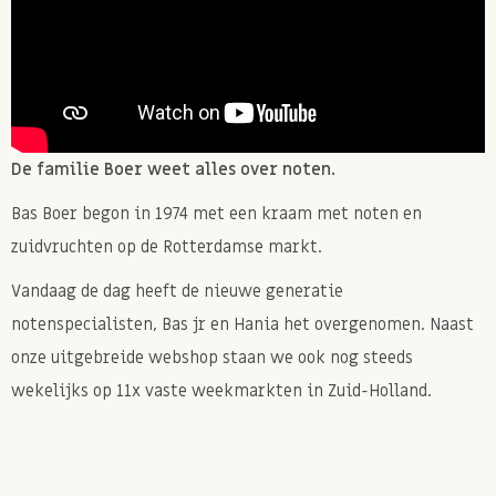
✔
Langdurige energie
Geen suikerpieken en dips, maar stabiele energie
gedurende de ochtend.
✔
100% pure ingrediënten
De familie Boer weet alles over noten.
Zoals je van Bas Boer Noten gewend bent: kwaliteit
zonder compromissen.
Bas Boer begon in 1974 met een kraam met noten en
zuidvruchten op de Rotterdamse markt.
Allergenen:
Vandaag de dag heeft de nieuwe generatie
notenspecialisten, Bas jr en Hania het overgenomen. Naast
Kan TARWE, andere NOTEN, PINDA'S en SESAM
onze uitgebreide webshop staan we ook nog steeds
bevatten.
wekelijks op 11x vaste weekmarkten in Zuid-Holland.
*Bij elk specifiek product kan je de bijhorende
voedingswaarde terugvinden. De voedingswaarde op
deze pagina zijn de voedingswaarde van de omega