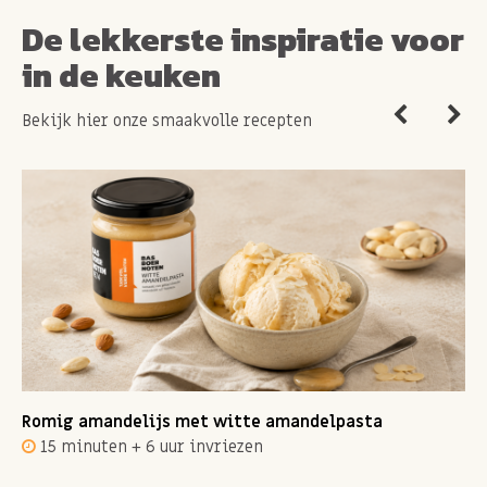
powermix.*
De lekkerste inspiratie voor
*Foto kan afwijken van de originele inhoud*
in de keuken
Bekijk hier onze smaakvolle recepten
Romig amandelijs met witte amandelpasta
15 minuten + 6 uur invriezen