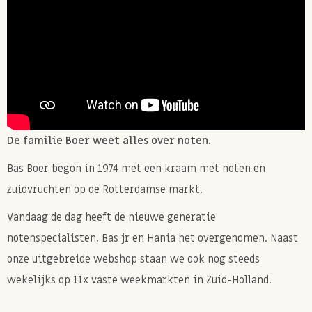
Oorsprong zoete abrikozen
Turkije
Allergie informatie
Verpakt in een bedrijf waar ook
PINDA'S, NOTEN,
GLUTEN, LACTOSE
wordt verwerkt.
De familie Boer weet alles over noten.
Bas Boer begon in 1974 met een kraam met noten en
zuidvruchten op de Rotterdamse markt.
Vandaag de dag heeft de nieuwe generatie
notenspecialisten, Bas jr en Hania het overgenomen. Naast
onze uitgebreide webshop staan we ook nog steeds
wekelijks op 11x vaste weekmarkten in Zuid-Holland.