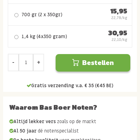
15,95
700 gr (2 x 350gr)
22,78/kg
30,95
1,4 kg (4x350 gram)
22,10/kg
Bestellen
Gratis verzending v.a. € 35 (€45 BE)
Waarom Bas Boer Noten?
Altijd lekker vers
zoals op de markt
Al 50 jaar
dé notenspecialist