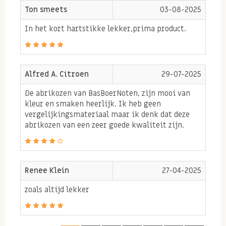
Ton smeets
03-08-2025
zitten!
In het kort hartstikke lekker,prima product.
Vezels & vitaminen in de
abrikoos
Gedroogde abrikozen bevatten veel vezels. Deze heeft
Alfred A. Citroen
29-07-2025
ons lichaam nodig voor een goede darmwerking. Naast
De abrikozen van BasBoerNoten, zijn mooi van
vezels en de anti-oxidanten bevatten gedroogde
kleur en smaken heerlijk. Ik heb geen
vergelijkingsmateriaal maar ik denk dat deze
abrikozen ook kalium, magnesium, fosfor, calcium en
abrikozen van een zeer goede kwaliteit zijn.
sodium. De mineralen die abrikozen bevatten zijn
belangrijk voor als je graag beweegt en sport. Tijdens
het sporten verliezen en verbruiken we veel
Renee Klein
27-04-2025
mineralen. Mineralen zoals bijvoorbeeld magnesium,
zoals altijd lekker
kalium, fosfor en calcium zorgen ervoor dat het
metabolisme goed ondersteund wordt. Magnesium en
kalium zijn goed voor het zenuwstelsel en samen met