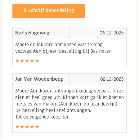
Gezonde kenmerken
Schrijf beoordeling
gedroogde abrikozen
Niels Hogeweg
06-12-2025
Zoete abrikozen en vitaminen
Mooie en lekkere abrikozen wat je mag
verwachten bij een bestelling bij Bas noten
Zoete abrikozen zitten vol met vitamine E en A. Beide
vitamines werken als anti-oxidant in ons lichaam. Zo
helpen ze onze cellen te beschermen tegen schade van
Jan Van Woudenberg
02-12-2025
vrije radicalen. De dieporanje kleur van abrikozen is
Mooie Abrikozen ontvangen.keurig verpakt en ze
te danken aan het bèta-caroteen wat zich in de
zien er heel goed uit. Binnen kort ga ik er boeren
gedroogde vrucht bevindt. Het lichaam kan
meisjes van maken (Abrikozen op brandewijn)
De bestelling heel snel ontvangen.
dit omzetten in vitamine A, dat een positieve invloed
Tot de volgende keer. Jan
heeft op het immuunsysteem. Tip: eet in de zomer
dagelijks een abrikoos. Dankzij het beta-caroteen in
de abrikozen kunnen we namelijk langer in de zon